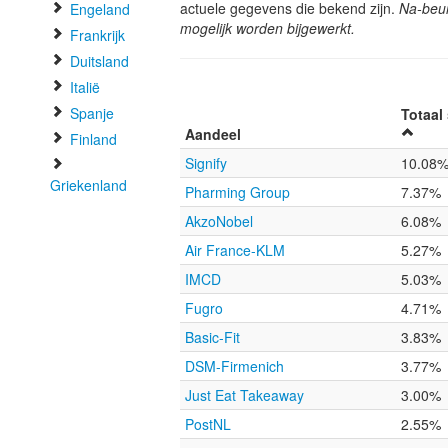
actuele gegevens die bekend zijn.
Na-beur
Engeland
mogelijk worden bijgewerkt.
Frankrijk
Duitsland
Italië
Spanje
Totaal
Aandeel
Finland
Signify
10.08
Griekenland
Pharming Group
7.37%
AkzoNobel
6.08%
Air France-KLM
5.27%
IMCD
5.03%
Fugro
4.71%
Basic-Fit
3.83%
DSM-Firmenich
3.77%
Just Eat Takeaway
3.00%
PostNL
2.55%