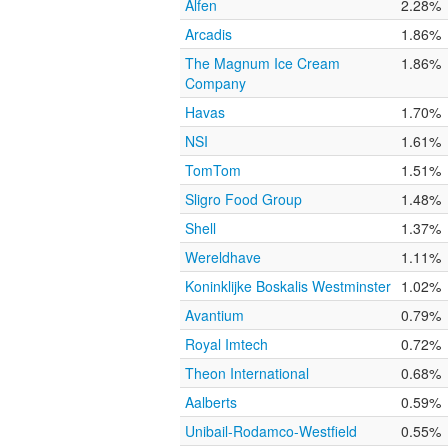
Alfen
2.28%
Arcadis
1.86%
The Magnum Ice Cream
1.86%
Company
Havas
1.70%
NSI
1.61%
TomTom
1.51%
Sligro Food Group
1.48%
Shell
1.37%
Wereldhave
1.11%
Koninklijke Boskalis Westminster
1.02%
Avantium
0.79%
Royal Imtech
0.72%
Theon International
0.68%
Aalberts
0.59%
Unibail-Rodamco-Westfield
0.55%