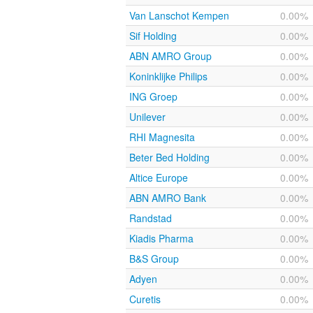
Van Lanschot Kempen
0.00%
Sif Holding
0.00%
ABN AMRO Group
0.00%
Koninklijke Philips
0.00%
ING Groep
0.00%
Unilever
0.00%
RHI Magnesita
0.00%
Beter Bed Holding
0.00%
Altice Europe
0.00%
ABN AMRO Bank
0.00%
Randstad
0.00%
Kiadis Pharma
0.00%
B&S Group
0.00%
Adyen
0.00%
Curetis
0.00%