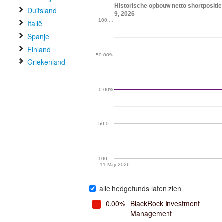
Historische opbouw netto shortpositie 
Duitsland
9, 2026
100.…
Italië
Spanje
Finland
50.00%
Griekenland
0.00%
-50.0…
-100.…
11 May 2026
alle hedgefunds laten zien
0.00%
BlackRock Investment
Management