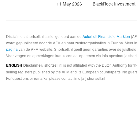
11 May 2026
BlackRock Investmen
Disclaimer: shortsell.nl is niet gelieerd aan de
Autoriteit Financiele Markten
(AFM
wordt gepubliceerd door de AFM en haar zusterorganisaties in Europa. Meer info
pagina
van de AFM website. Shortsell.nl geeft geen garanties over de juistheid
Voor vragen en opmerkingen kunt u contact opnemen via info apestaartje shorts
shortsell.nl is not affiliated with the Dutch Authority fo
ENGLISH
Disclaimer:
selling registers published by the AFM and its European counterparts. No guara
For questions or remarks, please contact info [at] shortsell.nl