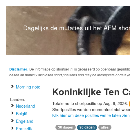
Dagelijks de mutaties uit het AFM short
Disclaimer:
De informatie op shortsell.nl is gebaseerd op openbaar gepubli
based on publicly disclosed short positions and may be incomplete or delaye
Morning note
Koninklijke Ten C
Landen:
Totale netto shortpositie op Aug. 9, 2026:
Nederland
Shortposities worden momenteel niet wee
België
Klik hier om deze posities wel te laten zien
Engeland
30 dagen
90 dagen
alles
Frankrijk