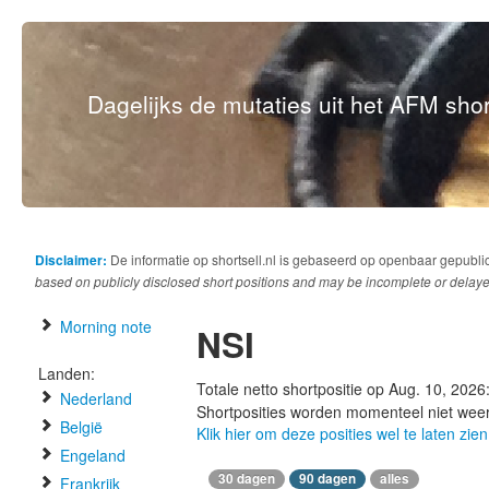
Dagelijks de mutaties uit het AFM short
Disclaimer:
De informatie op shortsell.nl is gebaseerd op openbaar gepubli
based on publicly disclosed short positions and may be incomplete or delaye
Morning note
NSI
Landen:
Totale netto shortpositie op Aug. 10, 2026
Nederland
Shortposities worden momenteel niet wee
België
Klik hier om deze posities wel te laten zien
Engeland
30 dagen
90 dagen
alles
Frankrijk