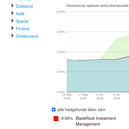
Duitsland
Historische opbouw netto shortpositie 
2.00%
Italië
Spanje
Finland
1.50%
Griekenland
1.00%
0.50%
0.00%
12 May
27 May
1 Jun
8 Jul
2026
2026
2026
2026
alle hedgefunds laten zien
0.00%
BlackRock Investment
Management