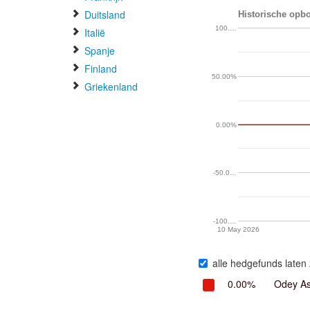
Duitsland
Historische opbo
100.…
Italië
Spanje
Finland
50.00%
Griekenland
0.00%
-50.0…
-100.…
10 May 2026
alle hedgefunds laten 
0.00%
Odey A