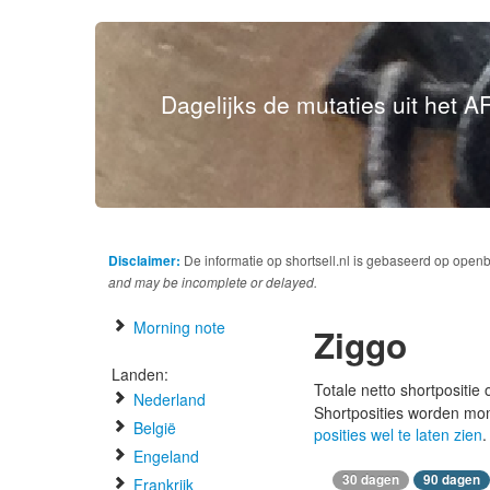
Dagelijks de mutaties uit het AF
Disclaimer:
De informatie op shortsell.nl is gebaseerd op open
and may be incomplete or delayed.
Morning note
Ziggo
Landen:
Totale netto shortpositie
Nederland
Shortposities worden mo
België
posities wel te laten zien
.
Engeland
30 dagen
90 dagen
Frankrijk