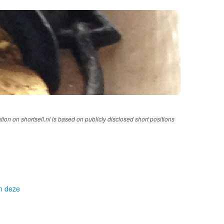
tion on shortsell.nl is based on publicly disclosed short positions
om deze