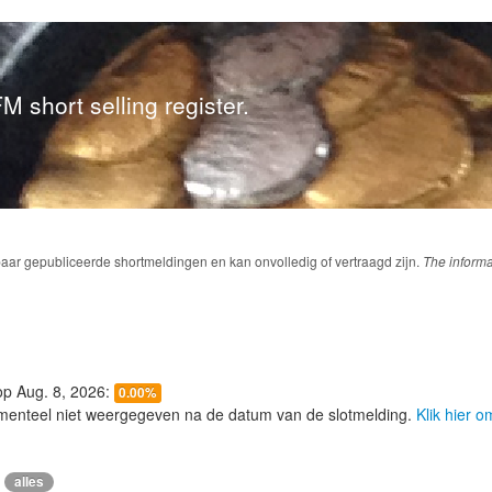
M short selling register.
baar gepubliceerde shortmeldingen en kan onvolledig of vertraagd zijn.
The informa
 op Aug. 8, 2026:
0.00%
menteel niet weergegeven na de datum van de slotmelding.
Klik hier 
alles