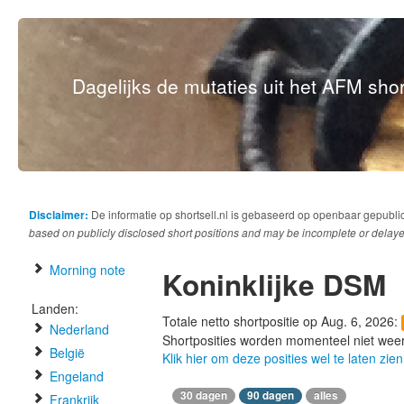
Dagelijks de mutaties uit het AFM short
Disclaimer:
De informatie op shortsell.nl is gebaseerd op openbaar gepubli
based on publicly disclosed short positions and may be incomplete or delaye
Morning note
Koninklijke DSM
Landen:
Totale netto shortpositie op Aug. 6, 2026:
Nederland
Shortposities worden momenteel niet wee
België
Klik hier om deze posities wel te laten zien
Engeland
30 dagen
90 dagen
alles
Frankrijk