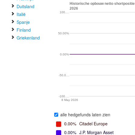
Historische opbouw netto shortpositie
Duitsland
2026
100.…
Italië
Spanje
Finland
50.00%
Griekenland
0.00%
-50.0…
-100.…
8 May 2026
alle hedgefunds laten zien
0.00%
Citadel Europe
0.00%
J.P. Morgan Asset