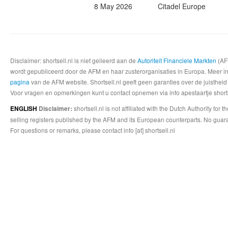
8 May 2026
Citadel Europe
Disclaimer: shortsell.nl is niet gelieerd aan de
Autoriteit Financiele Markten
(AFM
wordt gepubliceerd door de AFM en haar zusterorganisaties in Europa. Meer info
pagina
van de AFM website. Shortsell.nl geeft geen garanties over de juistheid
Voor vragen en opmerkingen kunt u contact opnemen via info apestaartje shorts
shortsell.nl is not affiliated with the Dutch Authority fo
ENGLISH
Disclaimer:
selling registers published by the AFM and its European counterparts. No guara
For questions or remarks, please contact info [at] shortsell.nl