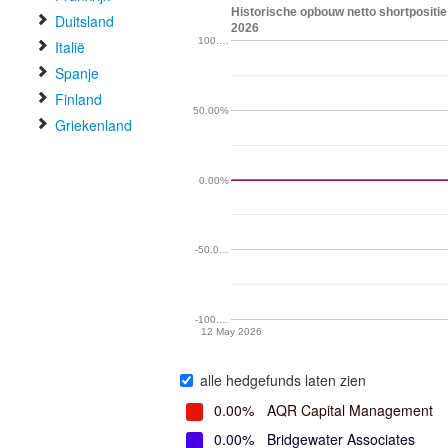
Historische opbouw netto shortpositie
Duitsland
2026
100.…
Italië
Spanje
Finland
50.00%
Griekenland
0.00%
-50.0…
-100.…
12 May 2026
alle hedgefunds laten zien
0.00%
AQR Capital Management
0.00%
Bridgewater Associates