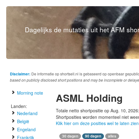
Dagelijks de mutaties uit het AFM short
Disclaimer:
De informatie op shortsell.nl is gebaseerd op openbaar gepubli
based on publicly disclosed short positions and may be incomplete or delaye
Morning note
ASML Holding
Landen:
Totale netto shortpositie op Aug. 10, 2026
Nederland
Shortposities worden momenteel niet wee
België
Klik hier om deze posities wel te laten zien
Engeland
30 dagen
90 dagen
alles
Frankrijk