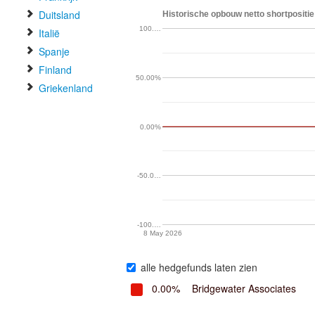
Duitsland
Historische opbouw netto shortpositie 
100.…
Italië
Spanje
Finland
50.00%
Griekenland
0.00%
-50.0…
-100.…
8 May 2026
alle hedgefunds laten zien
0.00%
Bridgewater Associates