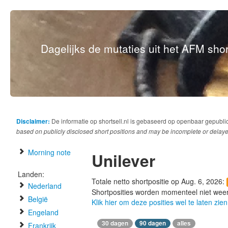
Dagelijks de mutaties uit het AFM short
Disclaimer:
De informatie op shortsell.nl is gebaseerd op openbaar gepubli
based on publicly disclosed short positions and may be incomplete or delaye
Morning note
Unilever
Landen:
Totale netto shortpositie op Aug. 6, 2026:
Nederland
Shortposities worden momenteel niet wee
België
Klik hier om deze posities wel te laten zien
Engeland
30 dagen
90 dagen
alles
Frankrijk