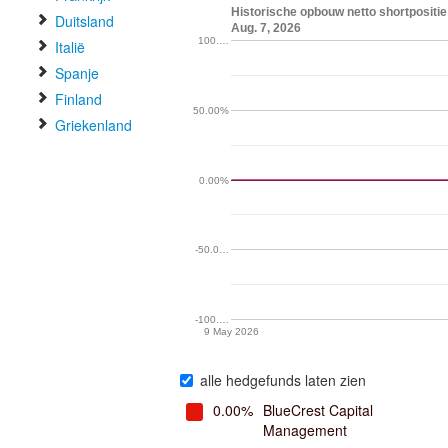
Historische opbouw netto shortpositi
Duitsland
Aug. 7, 2026
100.…
Italië
Spanje
Finland
50.00%
Griekenland
0.00%
-50.0…
-100.…
9 May 2026
alle hedgefunds laten zien
0.00%
BlueCrest Capital
Management