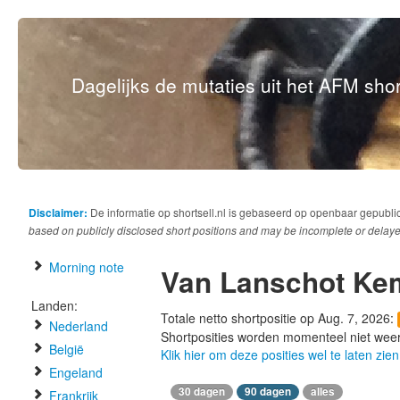
Dagelijks de mutaties uit het AFM short
Disclaimer:
De informatie op shortsell.nl is gebaseerd op openbaar gepubli
based on publicly disclosed short positions and may be incomplete or delaye
Morning note
Van Lanschot Ke
Landen:
Totale netto shortpositie op Aug. 7, 2026:
Nederland
Shortposities worden momenteel niet wee
België
Klik hier om deze posities wel te laten zien
Engeland
30 dagen
90 dagen
alles
Frankrijk