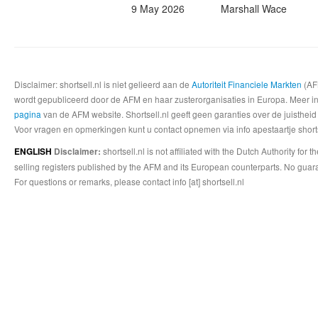
9 May 2026
Marshall Wace
Disclaimer: shortsell.nl is niet gelieerd aan de
Autoriteit Financiele Markten
(AFM
wordt gepubliceerd door de AFM en haar zusterorganisaties in Europa. Meer info
pagina
van de AFM website. Shortsell.nl geeft geen garanties over de juistheid
Voor vragen en opmerkingen kunt u contact opnemen via info apestaartje shorts
shortsell.nl is not affiliated with the Dutch Authority fo
ENGLISH
Disclaimer:
selling registers published by the AFM and its European counterparts. No guara
For questions or remarks, please contact info [at] shortsell.nl