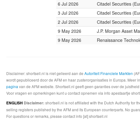
6 Jul 2026
Citadel Securities (E
3 Jul 2026
Citadel Securities (E
2 Jul 2026
Citadel Securities (E
9 May 2026
J.P. Morgan Asset M
9 May 2026
Renaissance Technol
Disclaimer: shortsell.nl is niet gelieerd aan de
Autoriteit Financiele Markten
(AFM
wordt gepubliceerd door de AFM en haar zusterorganisaties in Europa. Meer info
pagina
van de AFM website. Shortsell.nl geeft geen garanties over de juistheid
Voor vragen en opmerkingen kunt u contact opnemen via info apestaartje shorts
shortsell.nl is not affiliated with the Dutch Authority fo
ENGLISH
Disclaimer:
selling registers published by the AFM and its European counterparts. No guara
For questions or remarks, please contact info [at] shortsell.nl