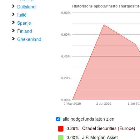
Duitsland
Historische opbouw netto shortpositie 
0.80%
Italië
Spanje
Finland
0.60%
Griekenland
0.40%
0.20%
0.00%
9 May 2026
2 Jul 2026
3 Jul 2
alle hedgefunds laten zien
0.29%
Citadel Securities (Europe)
0.00%
J.P. Morgan Asset