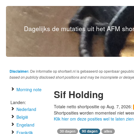
Dagelijks de mutaties uit het AFM short
Disclaimer:
De informatie op shortsell.nl is gebaseerd op openbaar gepubli
based on publicly disclosed short positions and may be incomplete or delaye
Morning note
Sif Holding
Landen:
Totale netto shortpositie op Aug. 7, 2026:
Nederland
Shortposities worden momenteel niet wee
België
Klik hier om deze posities wel te laten zien
Engeland
30 dagen
90 dagen
alles
Frankrijk