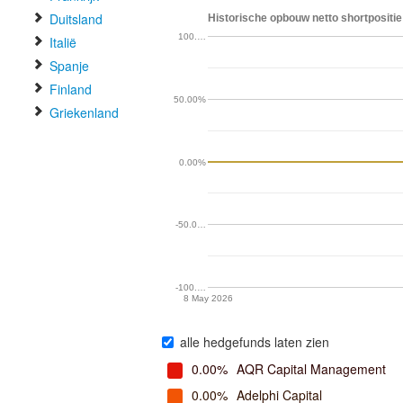
Duitsland
Historische opbouw netto shortpositie
100.…
Italië
Spanje
Finland
50.00%
Griekenland
0.00%
-50.0…
-100.…
8 May 2026
alle hedgefunds laten zien
0.00%
AQR Capital Management
0.00%
Adelphi Capital