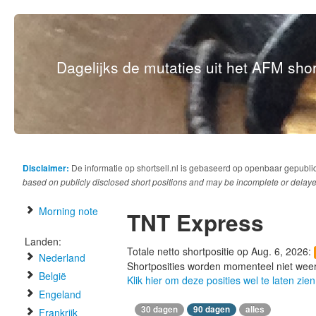
Dagelijks de mutaties uit het AFM short
Disclaimer:
De informatie op shortsell.nl is gebaseerd op openbaar gepubli
based on publicly disclosed short positions and may be incomplete or delaye
Morning note
TNT Express
Landen:
Totale netto shortpositie op Aug. 6, 2026:
Nederland
Shortposities worden momenteel niet wee
België
Klik hier om deze posities wel te laten zien
Engeland
30 dagen
90 dagen
alles
Frankrijk