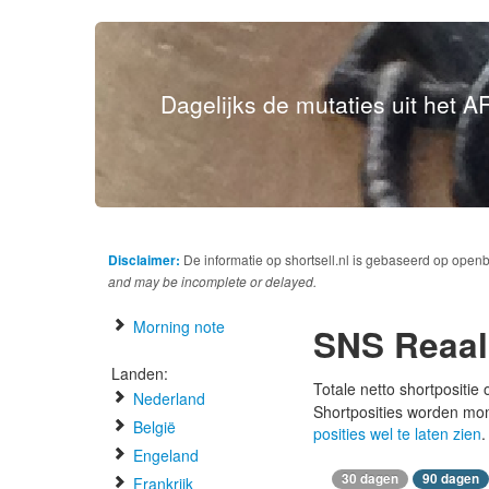
Dagelijks de mutaties uit het AF
Disclaimer:
De informatie op shortsell.nl is gebaseerd op open
and may be incomplete or delayed.
Morning note
SNS Reaal
Landen:
Totale netto shortpositie
Nederland
Shortposities worden mo
België
posities wel te laten zien
.
Engeland
30 dagen
90 dagen
Frankrijk