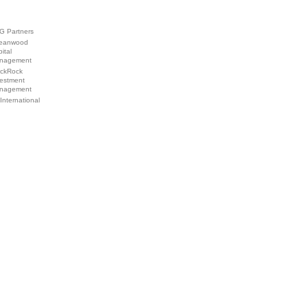
G Partners
eanwood
ital
nagement
ackRock
vestment
nagement
International