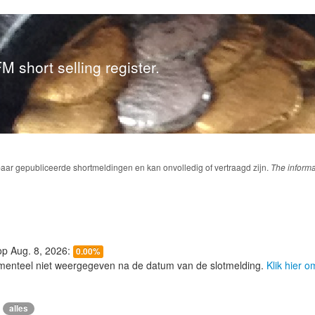
M short selling register.
baar gepubliceerde shortmeldingen en kan onvolledig of vertraagd zijn.
The informa
 op Aug. 8, 2026:
0.00%
menteel niet weergegeven na de datum van de slotmelding.
Klik hier 
alles