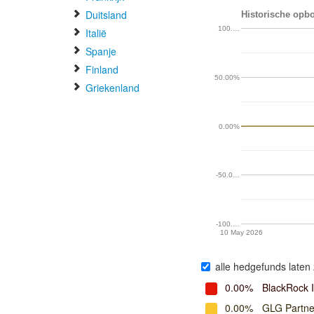
Duitsland
Historische opbo
100.…
Italië
Spanje
Finland
50.00%
Griekenland
0.00%
-50.0…
-100.…
10 May 2026
alle hedgefunds laten 
0.00%
BlackRock 
0.00%
GLG Partne