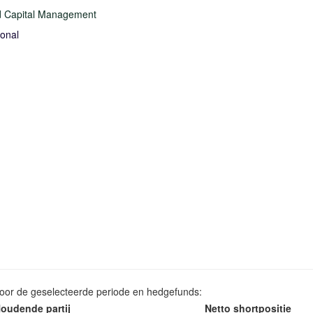
 Capital Management
ional
voor de geselecteerde periode en hedgefunds:
oudende partij
Netto shortpositie