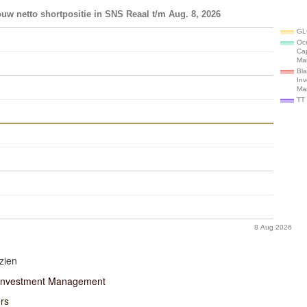
uw netto shortpositie in SNS Reaal t/m Aug. 8, 2026
GL
Oc
Cap
Ma
Bl
In
Ma
TT 
8 Aug 2026
zien
Investment Management
rs