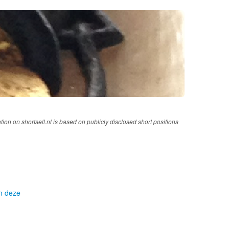
tion on shortsell.nl is based on publicly disclosed short positions
om deze