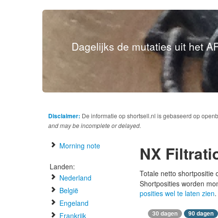
Dagelijks de mutaties uit het AF
Disclaimer:
De informatie op shortsell.nl is gebaseerd op open
and may be incomplete or delayed.
Morning note
NX Filtrati
Landen:
Totale netto shortpositie
Nederland
Shortposities worden mo
België
posities wel te laten zien
.
Engeland
30 dagen
90 dagen
Frankrijk