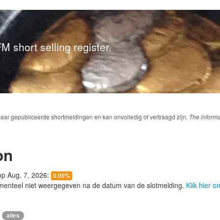
M short selling register.
baar gepubliceerde shortmeldingen en kan onvolledig of vertraagd zijn.
The informa
on
 op Aug. 7, 2026:
0.00%
menteel niet weergegeven na de datum van de slotmelding.
Klik hier 
alles