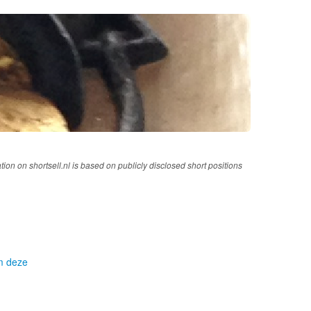
tion on shortsell.nl is based on publicly disclosed short positions
om deze