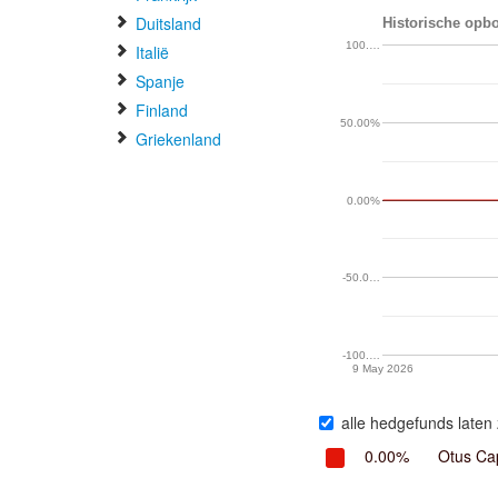
Duitsland
Historische opbo
100.…
Italië
Spanje
Finland
50.00%
Griekenland
0.00%
-50.0…
-100.…
9 May 2026
alle hedgefunds laten 
0.00%
Otus Ca