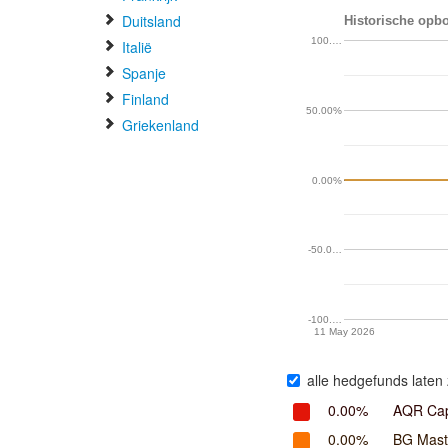
Duitsland
Historische opbo
100.…
Italië
Spanje
Finland
50.00%
Griekenland
0.00%
-50.0…
-100.…
11 May 2026
alle hedgefunds laten 
0.00%
AQR Cap
0.00%
BG Mast