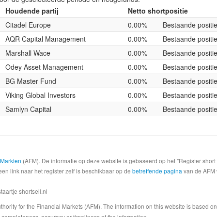
Houdende partij
Netto shortpositie
Citadel Europe
0.00%
Bestaande positi
AQR Capital Management
0.00%
Bestaande positi
Marshall Wace
0.00%
Bestaande positi
Odey Asset Management
0.00%
Bestaande positi
BG Master Fund
0.00%
Bestaande positi
Viking Global Investors
0.00%
Bestaande positi
Samlyn Capital
0.00%
Bestaande positi
e Markten
(AFM). De informatie op deze website is gebaseerd op het "Register shor
een link naar het register zelf is beschikbaar op de
betreffende pagina
van de AFM we
artje shortsell.nl
 Authority for the Financial Markets (AFM). The information on this website is based o
completeness, accuracy or timeliness of the information.