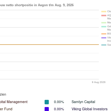
uw netto shortpositie in Aegon t/m Aug. 9, 2026
Cit
AQ
Ma
Ma
Od
Ma
BG
Vik
Inv
Sam
9 Aug 2026
zien
ital Management
0.00%
Samlyn Capital
er Fund
0.00%
Viking Global Investors