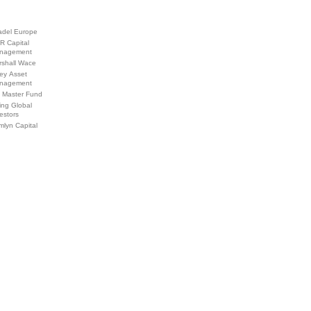
adel Europe
R Capital
nagement
rshall Wace
ey Asset
nagement
 Master Fund
ing Global
estors
lyn Capital