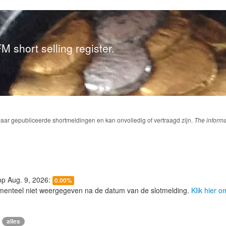
M short selling register.
baar gepubliceerde shortmeldingen en kan onvolledig of vertraagd zijn.
The informa
 op Aug. 9, 2026:
0.00%
menteel niet weergegeven na de datum van de slotmelding.
Klik hier 
alles