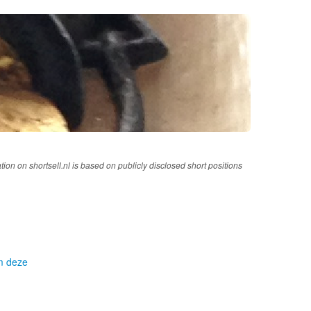
tion on shortsell.nl is based on publicly disclosed short positions
om deze