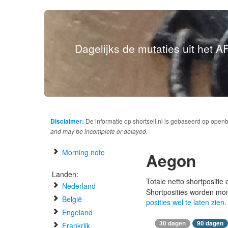
Dagelijks de mutaties uit het AF
Disclaimer:
De informatie op shortsell.nl is gebaseerd op open
and may be incomplete or delayed.
Morning note
Aegon
Landen:
Totale netto shortpositie
Nederland
Shortposities worden mo
België
posities wel te laten zien
.
Engeland
30 dagen
90 dagen
Frankrijk