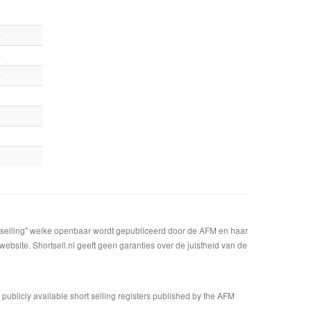
e
e
e
e
e
e
e
t selling" welke openbaar wordt gepubliceerd door de AFM en haar
bsite. Shortsell.nl geeft geen garanties over de juistheid van de
n publicly available short selling registers published by the AFM