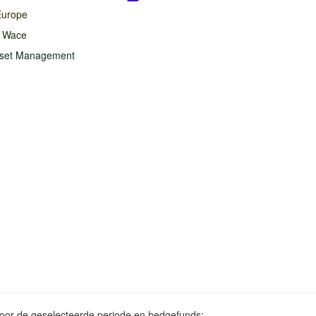
Europe
l Wace
set Management
voor de geselecteerde periode en hedgefunds: