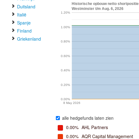
Historische opbouw netto shortpositie
Duitsland
Westminster t/m Aug. 6, 2026
1.20%
Italië
Spanje
1.00%
Finland
Griekenland
0.80%
0.60%
0.40%
0.20%
0.00%
8 May 2026
alle hedgefunds laten zien
0.00%
AHL Partners
0.00%
AQR Capital Management