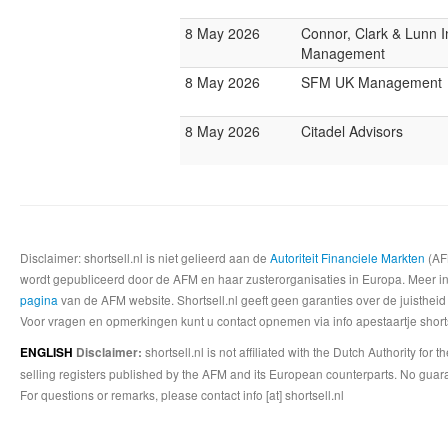
8 May 2026
Connor, Clark & Lunn 
Management
8 May 2026
SFM UK Management
8 May 2026
Citadel Advisors
Disclaimer: shortsell.nl is niet gelieerd aan de
Autoriteit Financiele Markten
(AFM
wordt gepubliceerd door de AFM en haar zusterorganisaties in Europa. Meer info
pagina
van de AFM website. Shortsell.nl geeft geen garanties over de juistheid
Voor vragen en opmerkingen kunt u contact opnemen via info apestaartje shorts
shortsell.nl is not affiliated with the Dutch Authority fo
ENGLISH
Disclaimer:
selling registers published by the AFM and its European counterparts. No guara
For questions or remarks, please contact info [at] shortsell.nl