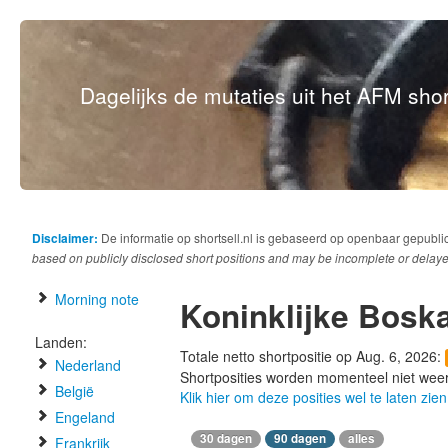
Dagelijks de mutaties uit het AFM short
Disclaimer:
De informatie op shortsell.nl is gebaseerd op openbaar gepubli
based on publicly disclosed short positions and may be incomplete or delaye
Morning note
Koninklijke Bosk
Landen:
Totale netto shortpositie op Aug. 6, 2026:
Nederland
Shortposities worden momenteel niet wee
België
Klik hier om deze posities wel te laten zien
Engeland
30 dagen
90 dagen
alles
Frankrijk