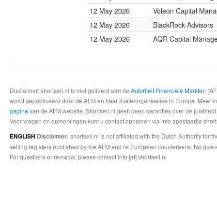
12 May 2026
Voleon Capital Man
12 May 2026
BlackRock Advisors
12 May 2026
AQR Capital Manag
Disclaimer: shortsell.nl is niet gelieerd aan de
Autoriteit Financiele Markten
(AFM
wordt gepubliceerd door de AFM en haar zusterorganisaties in Europa. Meer info
pagina
van de AFM website. Shortsell.nl geeft geen garanties over de juistheid
Voor vragen en opmerkingen kunt u contact opnemen via info apestaartje shorts
shortsell.nl is not affiliated with the Dutch Authority fo
ENGLISH
Disclaimer:
selling registers published by the AFM and its European counterparts. No guara
For questions or remarks, please contact info [at] shortsell.nl