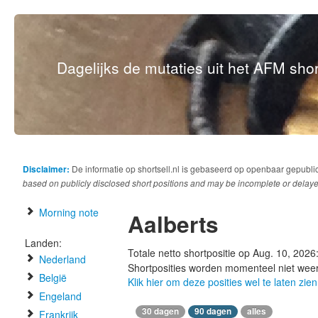
Dagelijks de mutaties uit het AFM short
Disclaimer:
De informatie op shortsell.nl is gebaseerd op openbaar gepubli
based on publicly disclosed short positions and may be incomplete or delaye
Morning note
Aalberts
Landen:
Totale netto shortpositie op Aug. 10, 2026
Nederland
Shortposities worden momenteel niet wee
België
Klik hier om deze posities wel te laten zien
Engeland
30 dagen
90 dagen
alles
Frankrijk