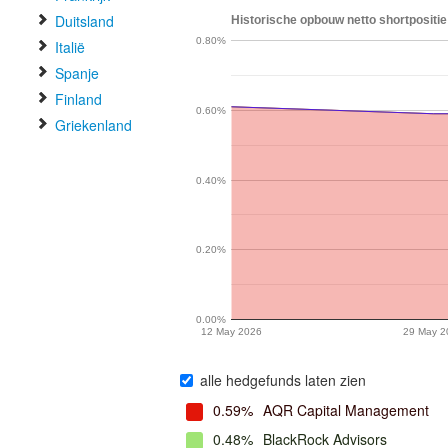
Duitsland
Historische opbouw netto shortpositie
0.80%
Italië
Spanje
Finland
0.60%
Griekenland
0.40%
0.20%
0.00%
12 May 2026
29 May 2
alle hedgefunds laten zien
0.59%
AQR Capital Management
0.48%
BlackRock Advisors