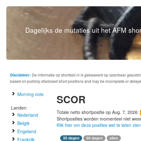
Dagelijks de mutaties uit het AFM short
Disclaimer:
De informatie op shortsell.nl is gebaseerd op openbaar gepubli
based on publicly disclosed short positions and may be incomplete or delaye
Morning note
SCOR
Landen:
Totale netto shortpositie op Aug. 7, 2026:
Nederland
Shortposities worden momenteel niet wee
België
Klik hier om deze posities wel te laten zien
Engeland
30 dagen
90 dagen
alles
Frankrijk