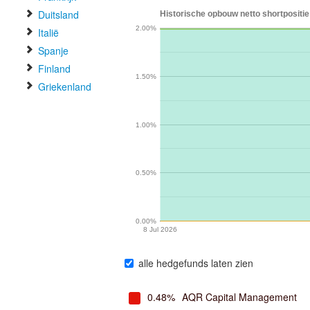
Duitsland
Historische opbouw netto shortpositie
2.00%
Italië
Spanje
Finland
1.50%
Griekenland
1.00%
0.50%
0.00%
8 Jul 2026
alle hedgefunds laten zien
0.48%
AQR Capital Management