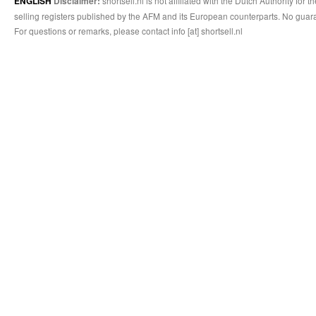
shortsell.nl is not affiliated with the Dutch Authority fo
ENGLISH
Disclaimer:
selling registers published by the AFM and its European counterparts. No guara
For questions or remarks, please contact info [at] shortsell.nl