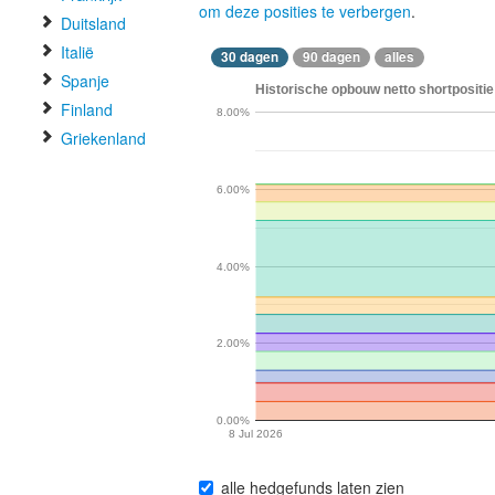
om deze posities te verbergen
.
Duitsland
Italië
30 dagen
90 dagen
alles
Spanje
Historische opbouw netto shortpositie
Finland
8.00%
Griekenland
6.00%
4.00%
2.00%
0.00%
8 Jul 2026
alle hedgefunds laten zien