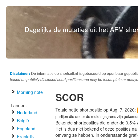
Dagelijks de mutaties uit het AFM short
Disclaimer:
De informatie op shortsell.nl is gebaseerd op openbaar gepubli
based on publicly disclosed short positions and may be incomplete or delaye
Morning note
SCOR
Landen:
Totale netto shortpositie op Aug. 7, 2026:
Nederland
partijen die onder de meldingsgrens zijn gekome
België
Bekende shortposities die onder de 0.5% 
Engeland
Het is dus niet bekend of deze posities n
omvang ze hebben. In onderstaande graf
Frankrijk