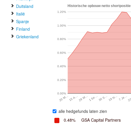
Duitsland
Historische opbouw netto shortpositie 
1.20%
Italië
Spanje
1.00%
Finland
Griekenland
0.80%
0.60%
0.40%
0.20%
0.00%
29 M…
19 N…
15 A…
30 S…
2
20 M…
1 Se…
7 Ja…
alle hedgefunds laten zien
0.48%
GSA Capital Partners