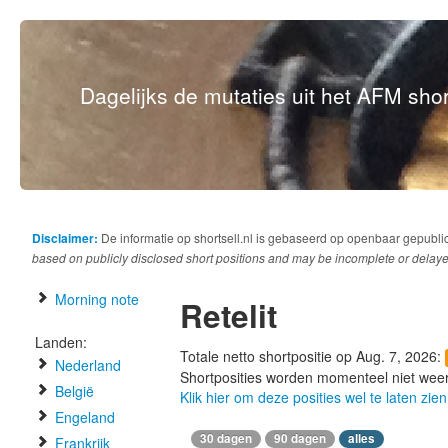
Dagelijks de mutaties uit het AFM short
Disclaimer:
De informatie op shortsell.nl is gebaseerd op openbaar gepubli
based on publicly disclosed short positions and may be incomplete or delaye
Morning note
Retelit
Landen:
Totale netto shortpositie op Aug. 7, 2026:
Nederland
Shortposities worden momenteel niet wee
België
Klik hier om deze posities wel te laten zien
Engeland
30 dagen
90 dagen
alles
Frankrijk