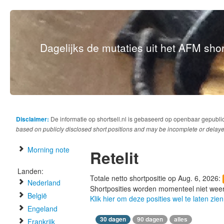
Dagelijks de mutaties uit het AFM short
Disclaimer:
De informatie op shortsell.nl is gebaseerd op openbaar gepubli
based on publicly disclosed short positions and may be incomplete or delaye
Morning note
Retelit
Landen:
Totale netto shortpositie op Aug. 6, 2026:
Nederland
Shortposities worden momenteel niet wee
België
Klik hier om deze posities wel te laten zien
Engeland
30 dagen
90 dagen
alles
Frankrijk