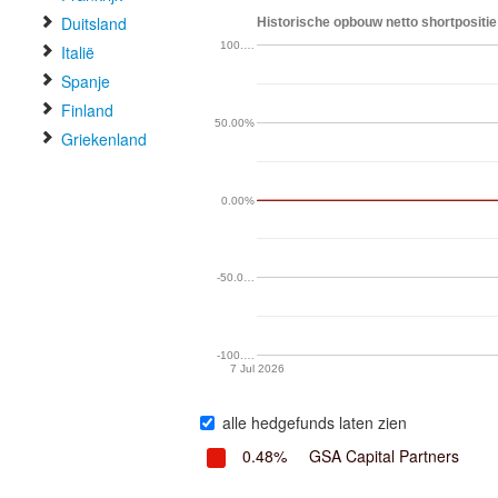
Duitsland
Historische opbouw netto shortpositie 
100.…
Italië
Spanje
Finland
50.00%
Griekenland
0.00%
-50.0…
-100.…
7 Jul 2026
alle hedgefunds laten zien
0.48%
GSA Capital Partners