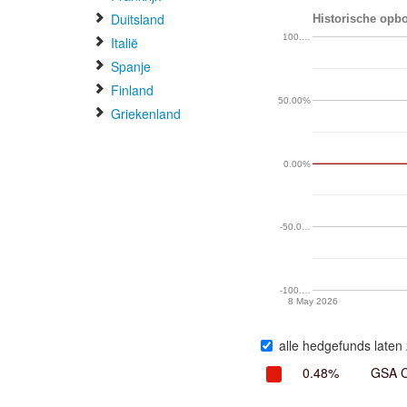
Duitsland
Historische opbo
100.…
Italië
Spanje
Finland
50.00%
Griekenland
0.00%
-50.0…
-100.…
8 May 2026
alle hedgefunds laten 
0.48%
GSA C