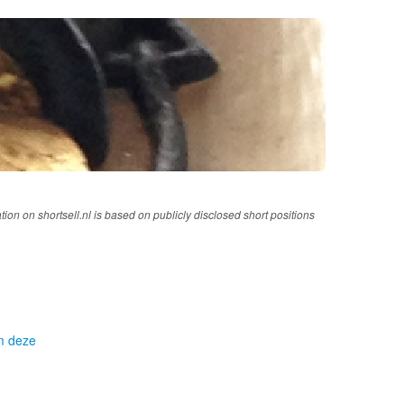
tion on shortsell.nl is based on publicly disclosed short positions
om deze