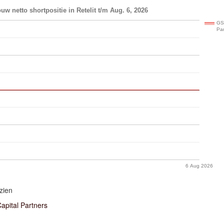
uw netto shortpositie in Retelit t/m Aug. 6, 2026
GS
Par
6 Aug 2026
zien
apital Partners