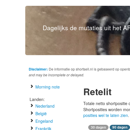
Dagelijks de mutaties uit het AF
Disclaimer:
De informatie op shortsell.nl is gebaseerd op open
and may be incomplete or delayed.
Morning note
Retelit
Landen:
Totale netto shortpositie
Nederland
Shortposities worden mo
België
posities wel te laten zien
.
Engeland
30 dagen
90 dagen
Frankrijk