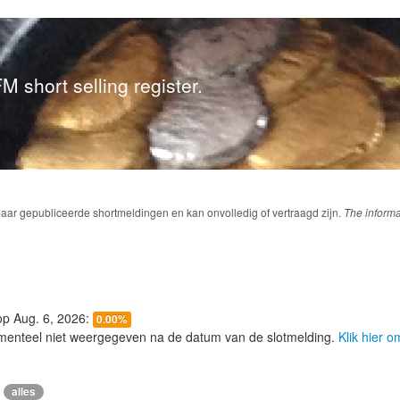
M short selling register.
baar gepubliceerde shortmeldingen en kan onvolledig of vertraagd zijn.
The informa
 op Aug. 6, 2026:
0.00%
menteel niet weergegeven na de datum van de slotmelding.
Klik hier 
alles