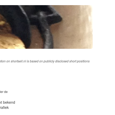
tion on shortsell.nl is based on publicly disclosed short positions
der de
iet bekend
rafiek