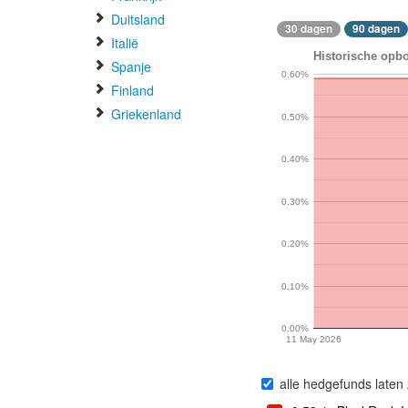
Duitsland
30 dagen
90 dagen
Italië
Historische opb
Spanje
0.60%
Finland
Griekenland
0.50%
0.40%
0.30%
0.20%
0.10%
0.00%
11 May 2026
alle hedgefunds laten 