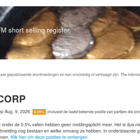
M short selling register.
baar gepubliceerde shortmeldingen en kan onvolledig of vertraagd zijn.
The informa
CORP
 op Aug. 9, 2026:
(inclusief de laatst bekende positie van partijen die on
0.59%
.
e onder de 0.5% vallen hebben geen meldingsplicht meer. Het is dus n
lotmelding nog bestaan en welke omvang ze hebben. In onderstaande g
even.
Klik hier om deze posities te verbergen
.