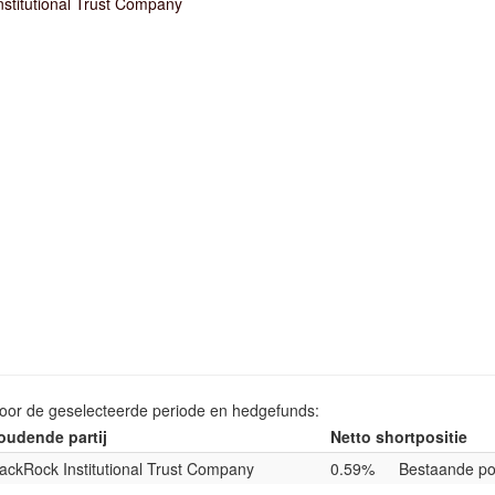
nstitutional Trust Company
voor de geselecteerde periode en hedgefunds:
oudende partij
Netto shortpositie
lackRock Institutional Trust Company
0.59%
Bestaande pos