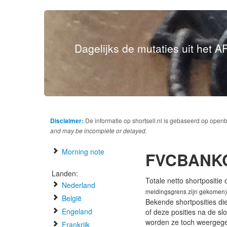
Dagelijks de mutaties uit het AF
Disclaimer:
De informatie op shortsell.nl is gebaseerd op open
and may be incomplete or delayed.
Morning note
FVCBANK
Landen:
Totale netto shortpositie
Nederland
meldingsgrens zijn gekomen)
België
Bekende shortposities di
Engeland
of deze posities na de s
worden ze toch weergeg
Frankrijk