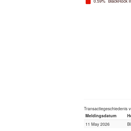
0.59%
BlackRock I
Transactiegeschiedenis 
Meldingsdatum
H
11 May 2026
B