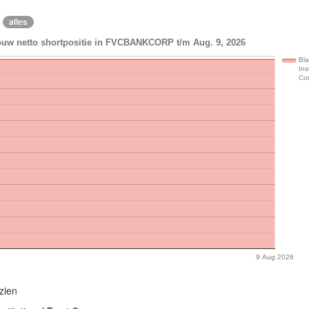
alles
ouw netto shortpositie in FVCBANKCORP t/m Aug. 9, 2026
Bl
Ins
Co
9 Aug 2026
zien