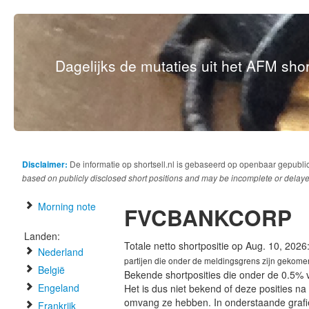
Dagelijks de mutaties uit het AFM short
Disclaimer:
De informatie op shortsell.nl is gebaseerd op openbaar gepubli
based on publicly disclosed short positions and may be incomplete or delaye
Morning note
FVCBANKCORP
Landen:
Totale netto shortpositie op Aug. 10, 2026
Nederland
partijen die onder de meldingsgrens zijn gekome
België
Bekende shortposities die onder de 0.5% 
Engeland
Het is dus niet bekend of deze posities n
omvang ze hebben. In onderstaande graf
Frankrijk