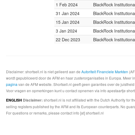
1 Feb 2024
BlackRock Institution
31 Jan 2024
BlackRock Institution
15 Jan 2024
BlackRock Institution
3 Jan 2024
BlackRock Institution
22 Dec 2023
BlackRock Institution
Disclaimer: shortsell.nl is niet gelieerd aan de
Autoriteit Financiele Markten
(AFM
wordt gepubliceerd door de AFM en haar zusterorganisaties in Europa. Meer info
pagina
van de AFM website. Shortsell.nl geeft geen garanties over de juistheid
Voor vragen en opmerkingen kunt u contact opnemen via info apestaartje shorts
shortsell.nl is not affiliated with the Dutch Authority fo
ENGLISH
Disclaimer:
selling registers published by the AFM and its European counterparts. No guara
For questions or remarks, please contact info [at] shortsell.nl