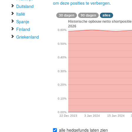
om deze posities te verbergen
.
Duitsland
Italië
30 dagen
90 dagen
alles
Spanje
Historische opbouw netto shortposit
2026
Finland
0.60%
Griekenland
0.50%
0.40%
0.30%
0.20%
0.10%
0.00%
22 Dec 2023
3 Jan 2024
15 Jan 2024
alle hedgefunds laten zien