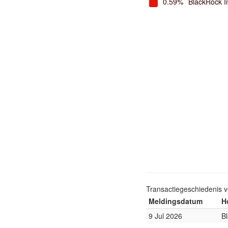
0.59%
BlackRock I
Transactiegeschiedenis 
Meldingsdatum
H
9 Jul 2026
B