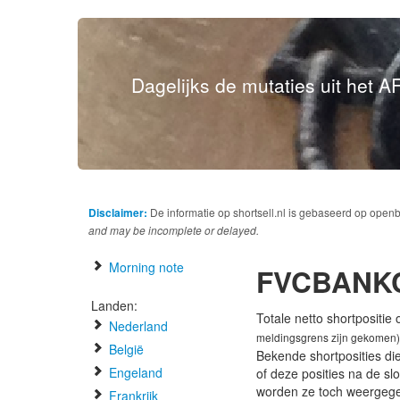
Dagelijks de mutaties uit het AF
Disclaimer:
De informatie op shortsell.nl is gebaseerd op open
and may be incomplete or delayed.
Morning note
FVCBANK
Landen:
Totale netto shortpositie
Nederland
meldingsgrens zijn gekomen)
België
Bekende shortposities di
Engeland
of deze posities na de s
worden ze toch weergeg
Frankrijk