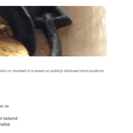
tion on shortsell.nl is based on publicly disclosed short positions
der de
iet bekend
rafiek