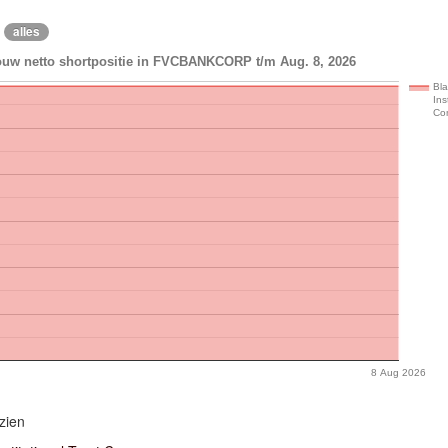
alles
ouw netto shortpositie in FVCBANKCORP t/m Aug. 8, 2026
Bl
Ins
Co
8 Aug 2026
zien