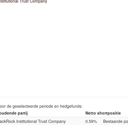
nstitutional Trust Company
voor de geselecteerde periode en hedgefunds:
oudende partij
Netto shortpositie
lackRock Institutional Trust Company
0.59%
Bestaande pos