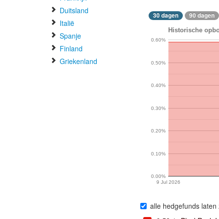
Duitsland
30 dagen
90 dagen
Italië
Historische opb
Spanje
0.60%
Finland
Griekenland
0.50%
0.40%
0.30%
0.20%
0.10%
0.00%
9 Jul 2026
alle hedgefunds laten 