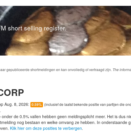
M short selling register.
baar gepubliceerde shortmeldingen en kan onvolledig of vertraagd zijn.
The informa
CORP
 op Aug. 8, 2026:
(inclusief de laatst bekende positie van partijen die on
0.59%
.
e onder de 0.5% vallen hebben geen meldingsplicht meer. Het is dus n
lotmelding nog bestaan en welke omvang ze hebben. In onderstaande g
even.
Klik hier om deze posities te verbergen
.