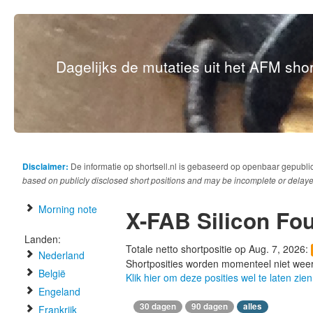
Dagelijks de mutaties uit het AFM short
Disclaimer:
De informatie op shortsell.nl is gebaseerd op openbaar gepubli
based on publicly disclosed short positions and may be incomplete or delaye
Morning note
X-FAB Silicon Fo
Landen:
Totale netto shortpositie op Aug. 7, 2026:
Nederland
Shortposities worden momenteel niet wee
België
Klik hier om deze posities wel te laten zien
Engeland
30 dagen
90 dagen
alles
Frankrijk