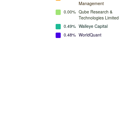
Management
0.00%
Qube Research &
Technologies Limited
0.49%
Walleye Capital
0.48%
WorldQuant