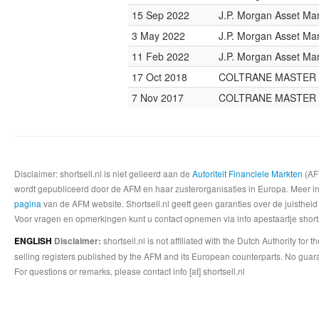
15 Sep 2022
J.P. Morgan Asset M
3 May 2022
J.P. Morgan Asset M
11 Feb 2022
J.P. Morgan Asset M
17 Oct 2018
COLTRANE MASTER
7 Nov 2017
COLTRANE MASTER
Disclaimer: shortsell.nl is niet gelieerd aan de
Autoriteit Financiele Markten
(AFM
wordt gepubliceerd door de AFM en haar zusterorganisaties in Europa. Meer info
pagina
van de AFM website. Shortsell.nl geeft geen garanties over de juistheid
Voor vragen en opmerkingen kunt u contact opnemen via info apestaartje shorts
shortsell.nl is not affiliated with the Dutch Authority fo
ENGLISH
Disclaimer:
selling registers published by the AFM and its European counterparts. No guara
For questions or remarks, please contact info [at] shortsell.nl