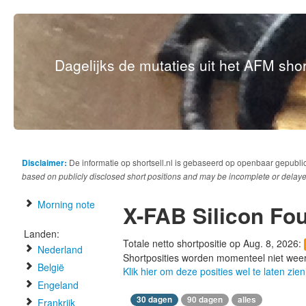
Dagelijks de mutaties uit het AFM short
Disclaimer:
De informatie op shortsell.nl is gebaseerd op openbaar gepubli
based on publicly disclosed short positions and may be incomplete or delaye
Morning note
X-FAB Silicon Fo
Landen:
Totale netto shortpositie op Aug. 8, 2026:
Nederland
Shortposities worden momenteel niet wee
België
Klik hier om deze posities wel te laten zien
Engeland
30 dagen
90 dagen
alles
Frankrijk