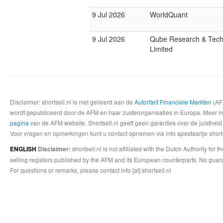
9 Jul 2026
WorldQuant
9 Jul 2026
Qube Research & Tech
Limited
Disclaimer: shortsell.nl is niet gelieerd aan de
Autoriteit Financiele Markten
(AFM
wordt gepubliceerd door de AFM en haar zusterorganisaties in Europa. Meer info
pagina
van de AFM website. Shortsell.nl geeft geen garanties over de juistheid
Voor vragen en opmerkingen kunt u contact opnemen via info apestaartje shorts
shortsell.nl is not affiliated with the Dutch Authority fo
ENGLISH
Disclaimer:
selling registers published by the AFM and its European counterparts. No guara
For questions or remarks, please contact info [at] shortsell.nl