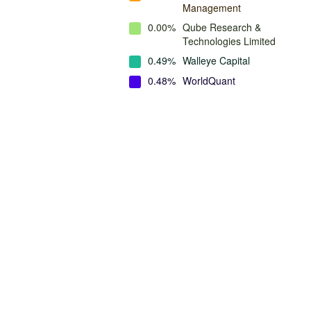
Management
0.00%
Qube Research &
Technologies Limited
0.49%
Walleye Capital
0.48%
WorldQuant