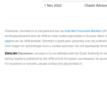
1 Nov 2022
Citadel Adviso
Disclaimer: shortsell.nl is niet gelieerd aan de
Autoriteit Financiele Markten
(AFM
wordt gepubliceerd door de AFM en haar zusterorganisaties in Europa. Meer info
pagina
van de AFM website. Shortsell.nl geeft geen garanties over de juistheid
Voor vragen en opmerkingen kunt u contact opnemen via info apestaartje shorts
shortsell.nl is not affiliated with the Dutch Authority fo
ENGLISH
Disclaimer:
selling registers published by the AFM and its European counterparts. No guara
For questions or remarks, please contact info [at] shortsell.nl