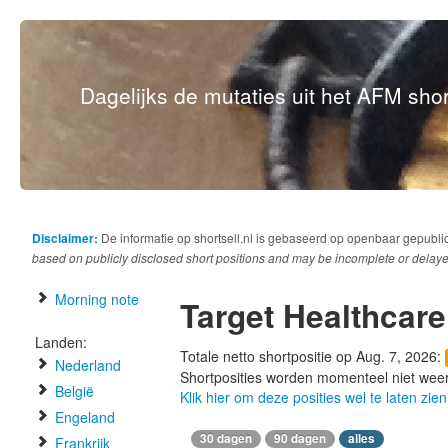
Dagelijks de mutaties uit het AFM short
Disclaimer:
De informatie op shortsell.nl is gebaseerd op openbaar gepubli
based on publicly disclosed short positions and may be incomplete or delaye
Morning note
Target Healthcar
Landen:
Totale netto shortpositie op Aug. 7, 2026:
Nederland
Shortposities worden momenteel niet wee
België
Klik hier om deze posities wel te laten zien
Engeland
30 dagen
90 dagen
alles
Frankrijk