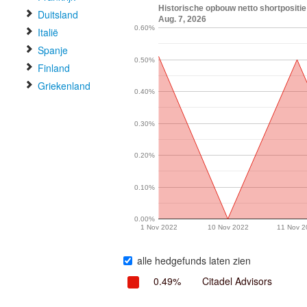
Historische opbouw netto shortpositie
Duitsland
Aug. 7, 2026
0.60%
Italië
Spanje
0.50%
Finland
Griekenland
0.40%
0.30%
0.20%
0.10%
0.00%
1 Nov 2022
10 Nov 2022
11 Nov 2
alle hedgefunds laten zien
0.49%
Citadel Advisors