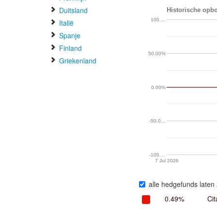
Duitsland
Historische opbo
100.…
Italië
Spanje
Finland
50.00%
Griekenland
0.00%
-50.0…
-100.…
7 Jul 2026
alle hedgefunds laten 
0.49%
Cit