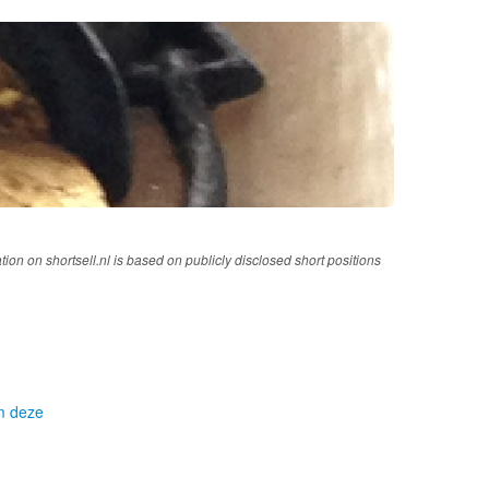
tion on shortsell.nl is based on publicly disclosed short positions
om deze