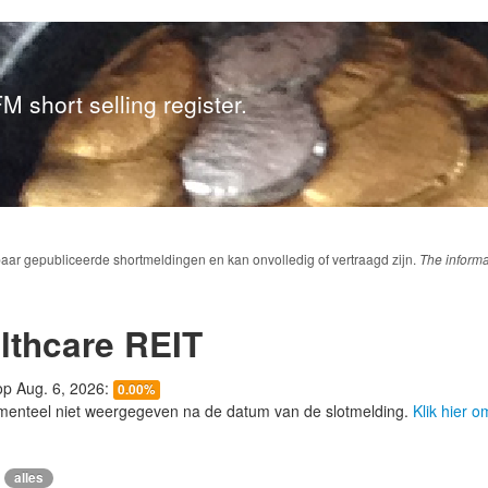
M short selling register.
baar gepubliceerde shortmeldingen en kan onvolledig of vertraagd zijn.
The informa
lthcare REIT
 op Aug. 6, 2026:
0.00%
menteel niet weergegeven na de datum van de slotmelding.
Klik hier 
alles