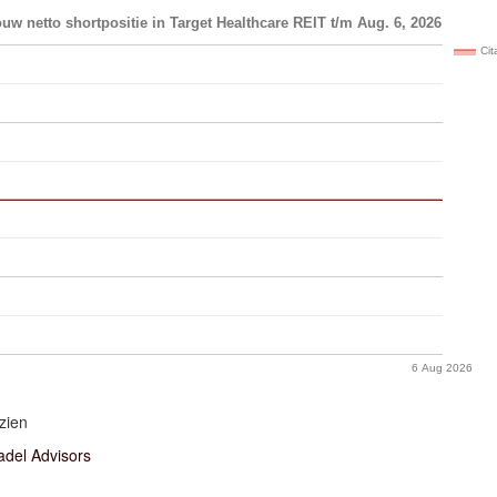
uw netto shortpositie in Target Healthcare REIT t/m Aug. 6, 2026
Cit
6 Aug 2026
zien
adel Advisors