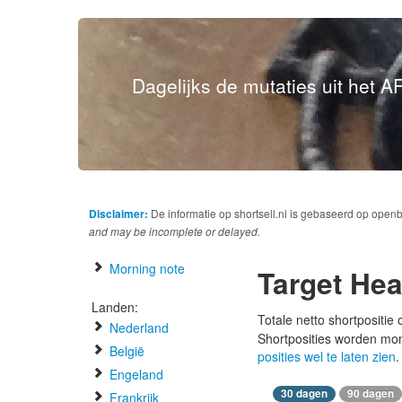
Dagelijks de mutaties uit het AF
Disclaimer:
De informatie op shortsell.nl is gebaseerd op open
and may be incomplete or delayed.
Morning note
Target Hea
Landen:
Totale netto shortpositie
Nederland
Shortposities worden mo
België
posities wel te laten zien
.
Engeland
30 dagen
90 dagen
Frankrijk