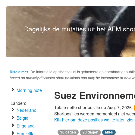
Dagelijks de mutaties uit het AFM short
Disclaimer:
De informatie op shortsell.nl is gebaseerd op openbaar gepubli
based on publicly disclosed short positions and may be incomplete or delaye
Morning note
Suez Environnem
Landen:
Totale netto shortpositie op Aug. 7, 2026:
Nederland
Shortposities worden momenteel niet wee
België
Klik hier om deze posities wel te laten zien
Engeland
30 dagen
90 dagen
alles
Frankrijk