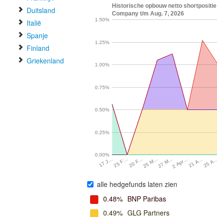
Historische opbouw netto shortpositi
Duitsland
Company t/m Aug. 7, 2026
1.50%
Italië
Spanje
1.25%
Finland
Griekenland
1.00%
0.75%
0.50%
0.25%
0.00%
25 A
21 A…
2 Apr…
27 M…
25 M…
20 F…
25 F…
17 J…
alle hedgefunds laten zien
0.48%
BNP Paribas
0.49%
GLG Partners