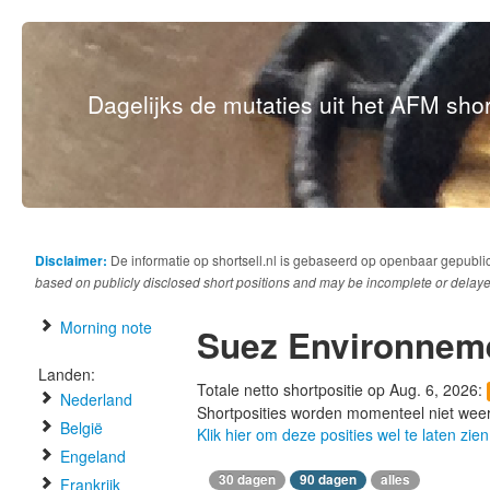
Dagelijks de mutaties uit het AFM short
Disclaimer:
De informatie op shortsell.nl is gebaseerd op openbaar gepubli
based on publicly disclosed short positions and may be incomplete or delaye
Morning note
Suez Environnem
Landen:
Totale netto shortpositie op Aug. 6, 2026:
Nederland
Shortposities worden momenteel niet wee
België
Klik hier om deze posities wel te laten zien
Engeland
30 dagen
90 dagen
alles
Frankrijk