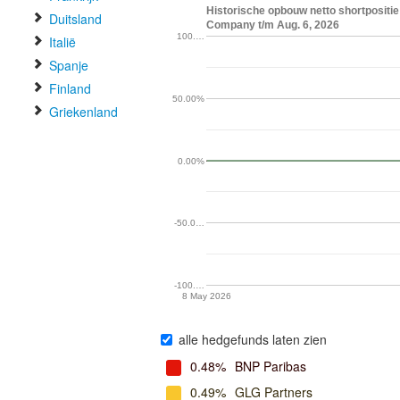
Historische opbouw netto shortpositi
Duitsland
Company t/m Aug. 6, 2026
100.…
Italië
Spanje
Finland
50.00%
Griekenland
0.00%
-50.0…
-100.…
8 May 2026
alle hedgefunds laten zien
0.48%
BNP Paribas
0.49%
GLG Partners