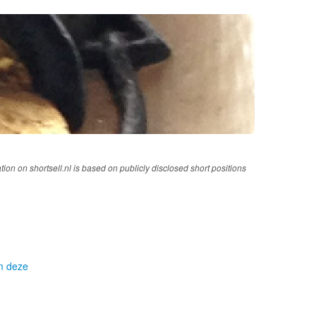
tion on shortsell.nl is based on publicly disclosed short positions
om deze