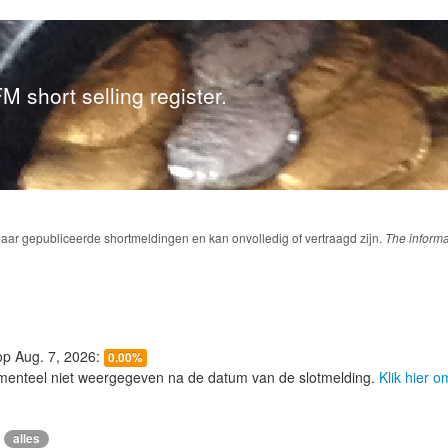
M short selling register.
baar gepubliceerde shortmeldingen en kan onvolledig of vertraagd zijn.
The informa
 op Aug. 7, 2026:
0.00%
menteel niet weergegeven na de datum van de slotmelding.
Klik hier 
alles