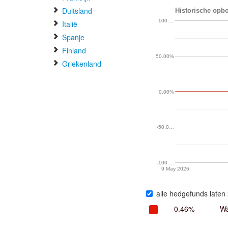
Duitsland
Historische opbo
100.…
Italië
Spanje
Finland
50.00%
Griekenland
0.00%
-50.0…
-100.…
9 May 2026
alle hedgefunds laten 
0.46%
Wa