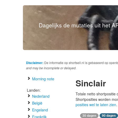
Dagelijks de mutaties uit het AF
Disclaimer:
De informatie op shortsell.nl is gebaseerd op open
and may be incomplete or delayed.
Morning note
Sinclair
Landen:
Totale netto shortpositie
Nederland
Shortposities worden mo
België
posities wel te laten zien
.
Engeland
30 dagen
90 dagen
Frankrijk