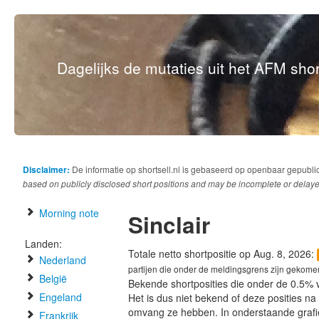
Dagelijks de mutaties uit het AFM short
Disclaimer:
De informatie op shortsell.nl is gebaseerd op openbaar gepubli
based on publicly disclosed short positions and may be incomplete or delaye
Morning note
Sinclair
Landen:
Totale netto shortpositie op Aug. 8, 2026:
Nederland
partijen die onder de meldingsgrens zijn gekome
België
Bekende shortposities die onder de 0.5% 
Engeland
Het is dus niet bekend of deze posities n
omvang ze hebben. In onderstaande graf
Frankrijk