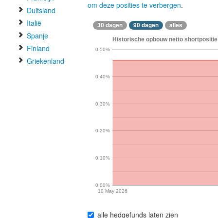
om deze posities te verbergen
.
Duitsland
Italië
30 dagen
90 dagen
alles
Spanje
Historische opbouw netto shortpositie 
Finland
0.50%
Griekenland
0.40%
0.30%
0.20%
0.10%
0.00%
10 May 2026
alle hedgefunds laten zien