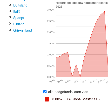
Historische opbouw netto shortpositie
Duitsland
2026
3.00%
Italië
Spanje
2.50%
Finland
Griekenland
2.00%
1.50%
1.00%
0.50%
0.00%
5 De…
29 A…
30 N…
27 A…
1
28 N…
27 D…
2 Se…
alle hedgefunds laten zien
0.00%
YA Global Master SPV