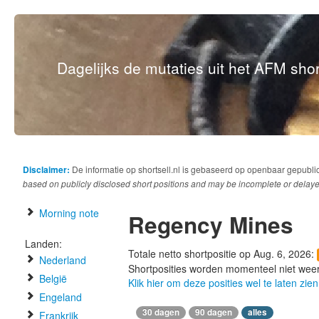
Dagelijks de mutaties uit het AFM short
Disclaimer:
De informatie op shortsell.nl is gebaseerd op openbaar gepubli
based on publicly disclosed short positions and may be incomplete or delaye
Morning note
Regency Mines
Landen:
Totale netto shortpositie op Aug. 6, 2026:
Nederland
Shortposities worden momenteel niet wee
België
Klik hier om deze posities wel te laten zien
Engeland
30 dagen
90 dagen
alles
Frankrijk