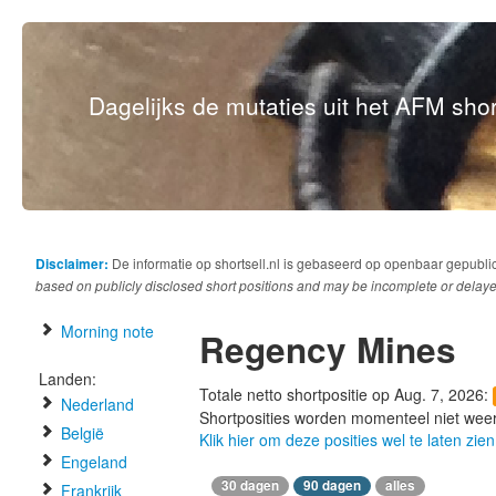
Dagelijks de mutaties uit het AFM short
Disclaimer:
De informatie op shortsell.nl is gebaseerd op openbaar gepubli
based on publicly disclosed short positions and may be incomplete or delaye
Morning note
Regency Mines
Landen:
Totale netto shortpositie op Aug. 7, 2026:
Nederland
Shortposities worden momenteel niet wee
België
Klik hier om deze posities wel te laten zien
Engeland
30 dagen
90 dagen
alles
Frankrijk