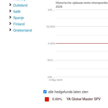
Historische opbouw netto shortpositie
Duitsland
2026
100.…
Italië
Spanje
Finland
50.00%
Griekenland
0.00%
-50.0…
-100.…
9 May 2026
alle hedgefunds laten zien
0.00%
YA Global Master SPV