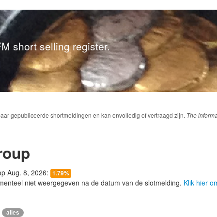
M short selling register.
baar gepubliceerde shortmeldingen en kan onvolledig of vertraagd zijn.
The informa
roup
 op Aug. 8, 2026:
1.79%
menteel niet weergegeven na de datum van de slotmelding.
Klik hier 
alles