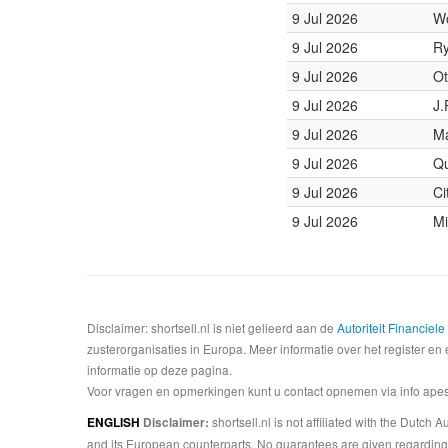
9 Jul 2026
W
9 Jul 2026
Ry
9 Jul 2026
Ot
9 Jul 2026
J.
9 Jul 2026
Ma
9 Jul 2026
Qu
9 Jul 2026
Ci
9 Jul 2026
Mi
Disclaimer: shortsell.nl is niet gelieerd aan de
Autoriteit Financiel
zusterorganisaties in Europa. Meer informatie over het register en 
informatie op deze pagina.
Voor vragen en opmerkingen kunt u contact opnemen via info apesta
shortsell.nl is not affiliated with the Dutch
ENGLISH
Disclaimer:
and its European counterparts. No guarantees are given regarding 