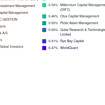
0.34%
Millennium Capital Manageme
Investment Management
(DIFC)
apital Management
0.46%
Otus Capital Management
C GESTION
0.50%
Pictet Asset Management
sors
0.00%
Qube Research & Technologi
k A/S
Limited
rs
0.31%
Rye Bay Capital
lobal Investors
0.47%
WorldQuant