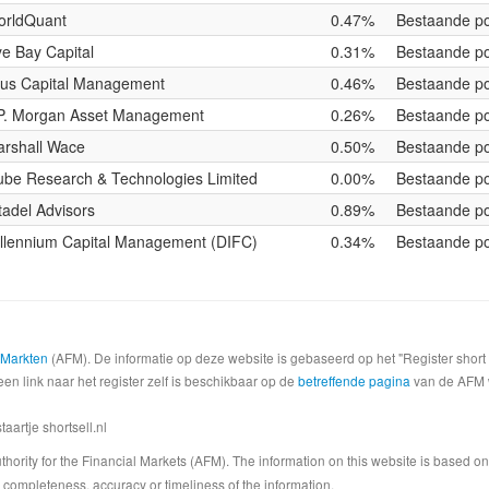
orldQuant
0.47%
Bestaande po
e Bay Capital
0.31%
Bestaande po
us Capital Management
0.46%
Bestaande po
P. Morgan Asset Management
0.26%
Bestaande po
rshall Wace
0.50%
Bestaande po
be Research & Technologies Limited
0.00%
Bestaande po
tadel Advisors
0.89%
Bestaande po
llennium Capital Management (DIFC)
0.34%
Bestaande po
e Markten
(AFM). De informatie op deze website is gebaseerd op het "Register shor
een link naar het register zelf is beschikbaar op de
betreffende pagina
van de AFM we
artje shortsell.nl
 Authority for the Financial Markets (AFM). The information on this website is based o
completeness, accuracy or timeliness of the information.