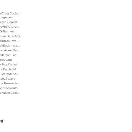
eCrest Capital
nagement
ellon Capital…
RMIGNAC G…
G Partners
nske Bank A/S
ackRock Inve…
ckRock Instit…
ctet Asset Ma…
nderson Glo…
rldQuant
 Bay Capital
us Capital M…
P. Morgan As…
rshall Wace
be Research…
adel Advisors
llennium Capi…
nt