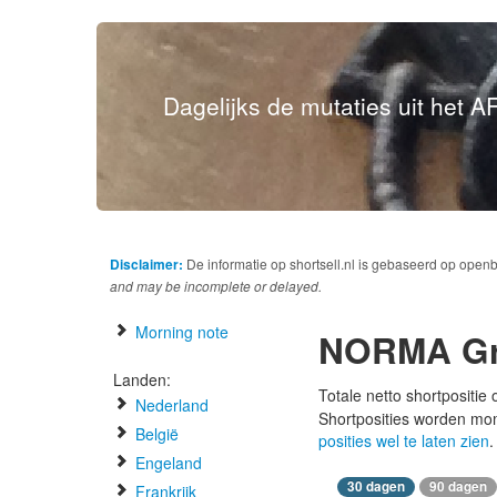
Dagelijks de mutaties uit het AF
Disclaimer:
De informatie op shortsell.nl is gebaseerd op open
and may be incomplete or delayed.
Morning note
NORMA G
Landen:
Totale netto shortpositie
Nederland
Shortposities worden mo
België
posities wel te laten zien
.
Engeland
30 dagen
90 dagen
Frankrijk