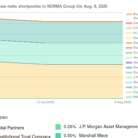
ouw netto shortpositie in NORMA Group t/m Aug. 8, 2026
Blu
Ma
Ast
CA
GL
Da
Bl
Bla
Pi
He
Wo
Rye
Ot
J.
Ma
Qu
Cit
Mi
17 Jul 2026
8 Aug 2026
zien
0.26%
J.P. Morgan Asset Manageme
ital Partners
0.50%
Marshall Wace
nstitutional Trust Company