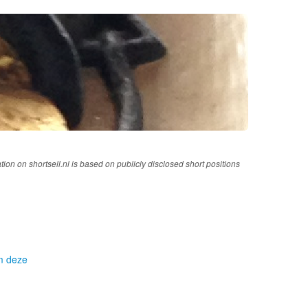
tion on shortsell.nl is based on publicly disclosed short positions
om deze