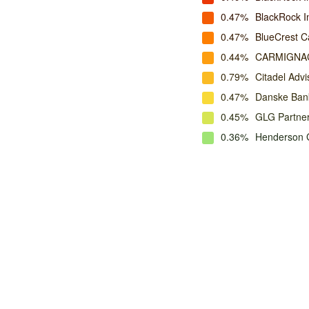
0.47%
BlackRock 
0.47%
BlueCrest C
0.44%
CARMIGNA
0.79%
Citadel Advi
0.47%
Danske Ban
0.45%
GLG Partne
0.36%
Henderson G