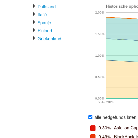
Duitsland
Historische opb
2.00%
Italië
Spanje
Finland
1.50%
Griekenland
1.00%
0.50%
0.00%
9 Jul 2026
alle hedgefunds laten 
0.30%
Astellon Cap
0.49%
BlackRock I