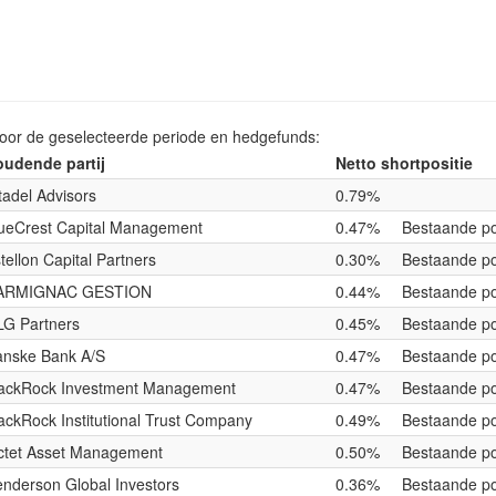
voor de geselecteerde periode en hedgefunds:
udende partij
Netto shortpositie
tadel Advisors
0.79%
ueCrest Capital Management
0.47%
Bestaande po
tellon Capital Partners
0.30%
Bestaande po
ARMIGNAC GESTION
0.44%
Bestaande po
G Partners
0.45%
Bestaande po
nske Bank A/S
0.47%
Bestaande po
ackRock Investment Management
0.47%
Bestaande po
ackRock Institutional Trust Company
0.49%
Bestaande po
ctet Asset Management
0.50%
Bestaande po
nderson Global Investors
0.36%
Bestaande po