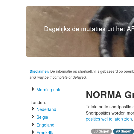
Dagelijks de mutaties uit het AF
Disclaimer:
De informatie op shortsell.nl is gebaseerd op open
and may be incomplete or delayed.
Morning note
NORMA G
Landen:
Totale netto shortpositie
Nederland
Shortposities worden mo
België
posities wel te laten zien
.
Engeland
30 dagen
90 dagen
Frankrijk