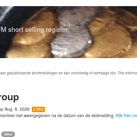
M short selling register.
baar gepubliceerde shortmeldingen en kan onvolledig of vertraagd zijn.
The informa
roup
 op Aug. 8, 2026:
1.79%
menteel niet weergegeven na de datum van de slotmelding.
Klik hier 
alles