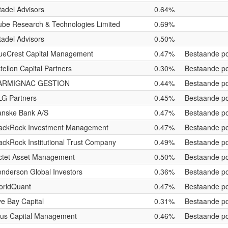
tadel Advisors
0.64%
be Research & Technologies Limited
0.69%
tadel Advisors
0.50%
ueCrest Capital Management
0.47%
Bestaande po
tellon Capital Partners
0.30%
Bestaande po
ARMIGNAC GESTION
0.44%
Bestaande po
G Partners
0.45%
Bestaande po
nske Bank A/S
0.47%
Bestaande po
ackRock Investment Management
0.47%
Bestaande po
ackRock Institutional Trust Company
0.49%
Bestaande po
ctet Asset Management
0.50%
Bestaande po
nderson Global Investors
0.36%
Bestaande po
orldQuant
0.47%
Bestaande po
e Bay Capital
0.31%
Bestaande po
us Capital Management
0.46%
Bestaande po