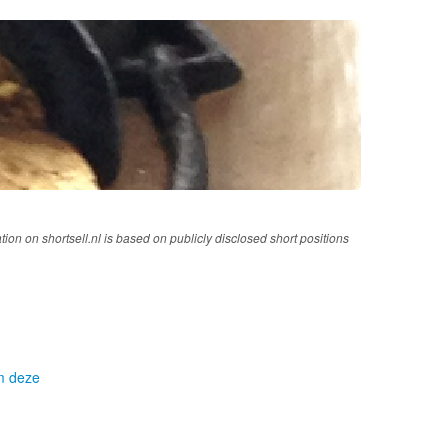
tion on shortsell.nl is based on publicly disclosed short positions
om deze