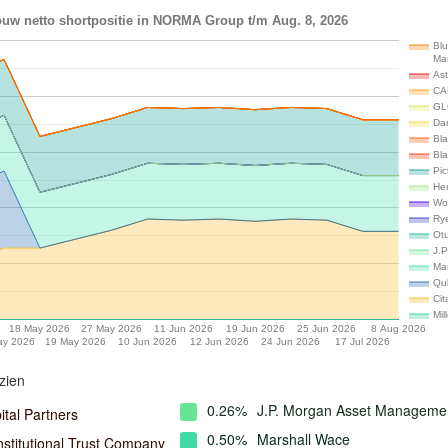
ouw netto shortpositie in NORMA Group t/m Aug. 8, 2026
Blu
Ma
Ast
CA
GL
Da
Bl
Bla
Pi
He
Wo
Rye
Ot
J.
Ma
Qu
Cit
Mi
18 May 2026
27 May 2026
11 Jun 2026
19 Jun 2026
25 Jun 2026
8 Aug 2026
ay 2026
19 May 2026
10 Jun 2026
12 Jun 2026
24 Jun 2026
17 Jul 2026
zien
0.26%
J.P. Morgan Asset Manageme
ital Partners
0.50%
Marshall Wace
nstitutional Trust Company