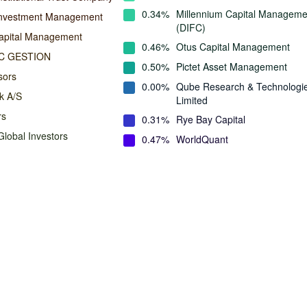
0.34%
Millennium Capital Manageme
Investment Management
(DIFC)
apital Management
0.46%
Otus Capital Management
C GESTION
0.50%
Pictet Asset Management
sors
0.00%
Qube Research & Technologi
k A/S
Limited
rs
0.31%
Rye Bay Capital
lobal Investors
0.47%
WorldQuant