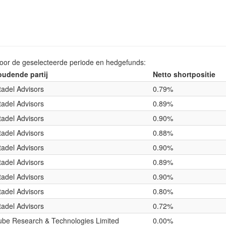
voor de geselecteerde periode en hedgefunds:
udende partij
Netto shortpositie
tadel Advisors
0.79%
tadel Advisors
0.89%
tadel Advisors
0.90%
tadel Advisors
0.88%
tadel Advisors
0.90%
tadel Advisors
0.89%
tadel Advisors
0.90%
tadel Advisors
0.80%
tadel Advisors
0.72%
be Research & Technologies Limited
0.00%