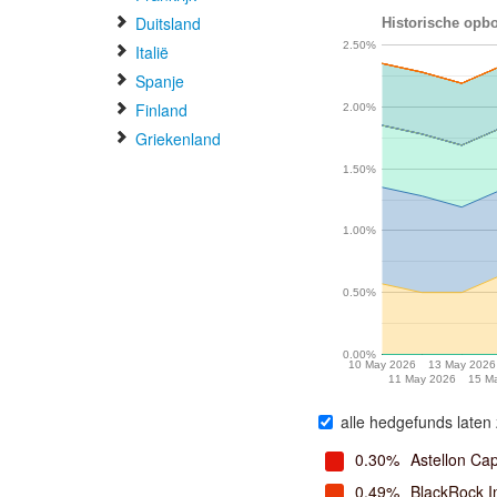
Duitsland
Historische opb
2.50%
Italië
Spanje
Finland
2.00%
Griekenland
1.50%
1.00%
0.50%
0.00%
10 May 2026
13 May 2026
11 May 2026
15 M
alle hedgefunds laten 
0.30%
Astellon Cap
0.49%
BlackRock I