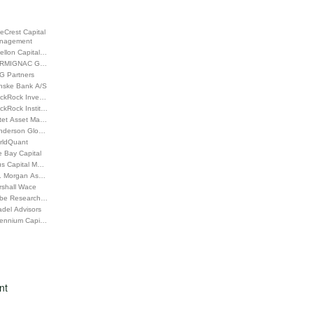
eCrest Capital
nagement
ellon Capital…
RMIGNAC G…
G Partners
nske Bank A/S
ackRock Inve…
ckRock Instit…
ctet Asset Ma…
nderson Glo…
rldQuant
 Bay Capital
us Capital M…
P. Morgan As…
rshall Wace
be Research…
adel Advisors
llennium Capi…
nt