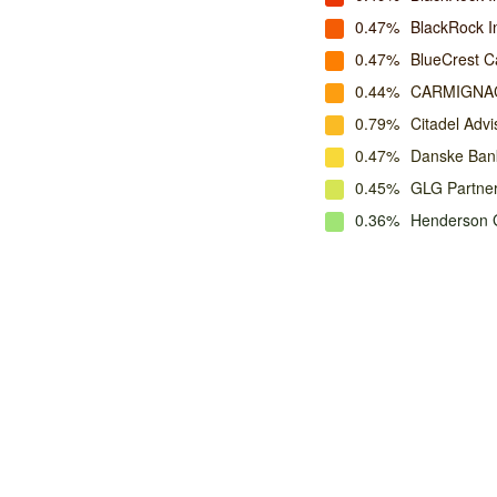
0.47%
BlackRock 
0.47%
BlueCrest C
0.44%
CARMIGNA
0.79%
Citadel Advi
0.47%
Danske Ban
0.45%
GLG Partne
0.36%
Henderson G