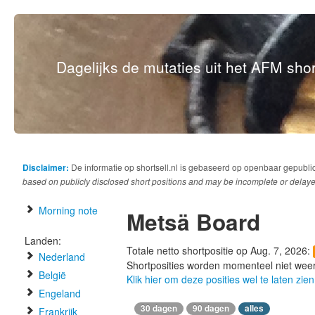
Dagelijks de mutaties uit het AFM short
Disclaimer:
De informatie op shortsell.nl is gebaseerd op openbaar gepubli
based on publicly disclosed short positions and may be incomplete or delaye
Morning note
Metsä Board
Landen:
Totale netto shortpositie op Aug. 7, 2026:
Nederland
Shortposities worden momenteel niet wee
België
Klik hier om deze posities wel te laten zien
Engeland
30 dagen
90 dagen
alles
Frankrijk