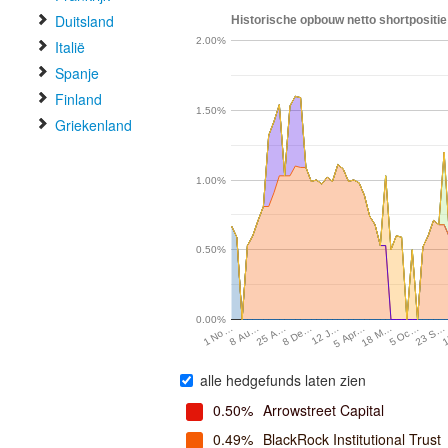
Duitsland
Historische opbouw netto shortpositie
2.00%
Italië
Spanje
Finland
1.50%
Griekenland
1.00%
0.50%
0.00%
8 Au…
25 A…
8 De…
12 J…
5 Apr…
18 M…
5 Oc…
23 S…
1
1 No…
alle hedgefunds laten zien
0.50%
Arrowstreet Capital
0.49%
BlackRock Institutional Trust