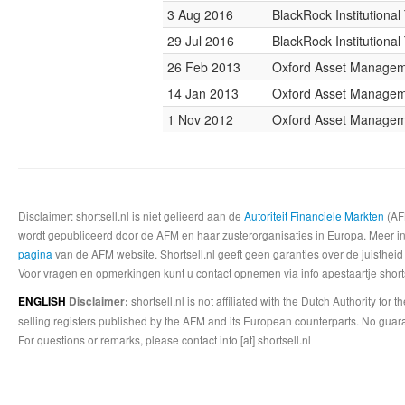
3 Aug 2016
BlackRock Institutiona
29 Jul 2016
BlackRock Institutiona
26 Feb 2013
Oxford Asset Manage
14 Jan 2013
Oxford Asset Manage
1 Nov 2012
Oxford Asset Manage
Disclaimer: shortsell.nl is niet gelieerd aan de
Autoriteit Financiele Markten
(AFM
wordt gepubliceerd door de AFM en haar zusterorganisaties in Europa. Meer info
pagina
van de AFM website. Shortsell.nl geeft geen garanties over de juistheid
Voor vragen en opmerkingen kunt u contact opnemen via info apestaartje shorts
shortsell.nl is not affiliated with the Dutch Authority fo
ENGLISH
Disclaimer:
selling registers published by the AFM and its European counterparts. No guara
For questions or remarks, please contact info [at] shortsell.nl