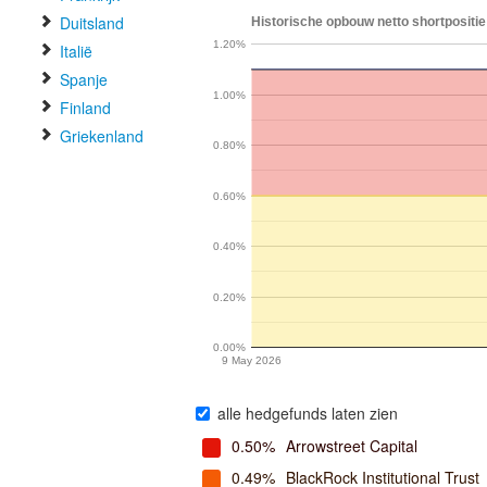
Duitsland
Historische opbouw netto shortpositie
1.20%
Italië
Spanje
1.00%
Finland
Griekenland
0.80%
0.60%
0.40%
0.20%
0.00%
9 May 2026
alle hedgefunds laten zien
0.50%
Arrowstreet Capital
0.49%
BlackRock Institutional Trust