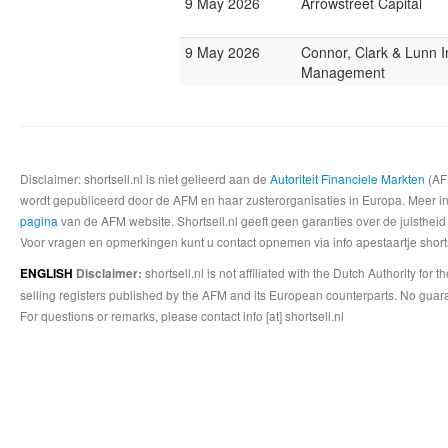
9 May 2026
Arrowstreet Capital
9 May 2026
Connor, Clark & Lunn 
Management
Disclaimer: shortsell.nl is niet gelieerd aan de
Autoriteit Financiele Markten
(AFM
wordt gepubliceerd door de AFM en haar zusterorganisaties in Europa. Meer info
pagina
van de AFM website. Shortsell.nl geeft geen garanties over de juistheid
Voor vragen en opmerkingen kunt u contact opnemen via info apestaartje shorts
shortsell.nl is not affiliated with the Dutch Authority fo
ENGLISH
Disclaimer:
selling registers published by the AFM and its European counterparts. No guara
For questions or remarks, please contact info [at] shortsell.nl