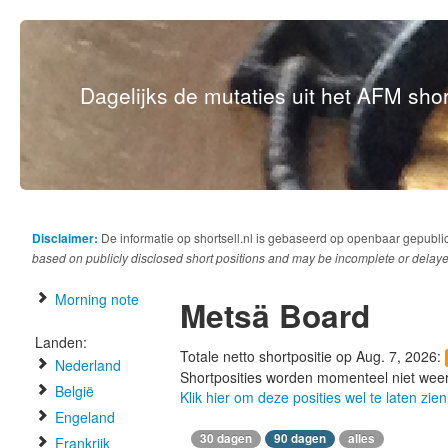
Dagelijks de mutaties uit het AFM short
Disclaimer:
De informatie op shortsell.nl is gebaseerd op openbaar gepubli
based on publicly disclosed short positions and may be incomplete or delaye
Morning note
Metsä Board
Landen:
Totale netto shortpositie op Aug. 7, 2026:
Nederland
Shortposities worden momenteel niet wee
België
Klik hier om deze posities wel te laten zien
Engeland
30 dagen
90 dagen
alles
Frankrijk