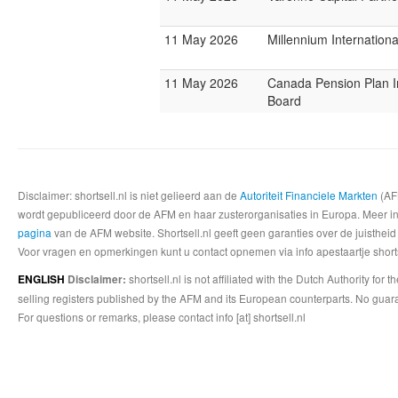
11 May 2026
Millennium Internatio
11 May 2026
Canada Pension Plan 
Board
Disclaimer: shortsell.nl is niet gelieerd aan de
Autoriteit Financiele Markten
(AFM
wordt gepubliceerd door de AFM en haar zusterorganisaties in Europa. Meer info
pagina
van de AFM website. Shortsell.nl geeft geen garanties over de juistheid
Voor vragen en opmerkingen kunt u contact opnemen via info apestaartje shorts
shortsell.nl is not affiliated with the Dutch Authority fo
ENGLISH
Disclaimer:
selling registers published by the AFM and its European counterparts. No guara
For questions or remarks, please contact info [at] shortsell.nl