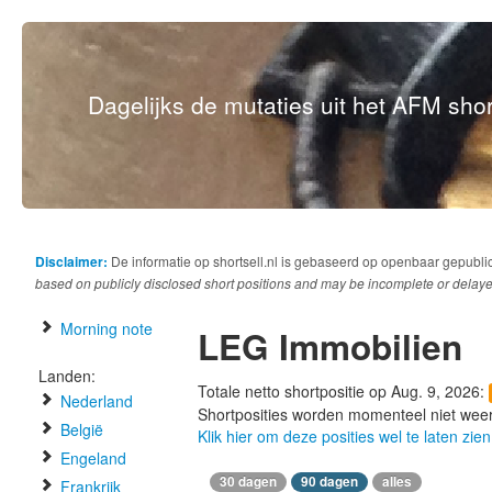
Dagelijks de mutaties uit het AFM short
Disclaimer:
De informatie op shortsell.nl is gebaseerd op openbaar gepubli
based on publicly disclosed short positions and may be incomplete or delaye
Morning note
LEG Immobilien
Landen:
Totale netto shortpositie op Aug. 9, 2026:
Nederland
Shortposities worden momenteel niet wee
België
Klik hier om deze posities wel te laten zien
Engeland
30 dagen
90 dagen
alles
Frankrijk