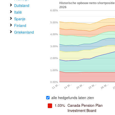
Historische opbouw netto shortpositie
Duitsland
2026
6.00%
Italië
Spanje
5.00%
Finland
Griekenland
4.00%
3.00%
2.00%
1.00%
0.00%
2
26 M…
22 M…
20 M…
14 M…
11 M…
alle hedgefunds laten zien
1.03%
Canada Pension Plan
Investment Board