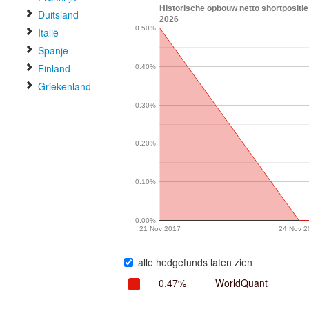
Historische opbouw netto shortpositie
Duitsland
2026
0.50%
Italië
Spanje
Finland
0.40%
Griekenland
0.30%
0.20%
0.10%
0.00%
21 Nov 2017
24 Nov 2
alle hedgefunds laten zien
0.47%
WorldQuant