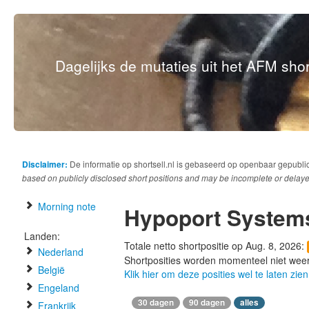
Dagelijks de mutaties uit het AFM short
Disclaimer:
De informatie op shortsell.nl is gebaseerd op openbaar gepubli
based on publicly disclosed short positions and may be incomplete or delaye
Morning note
Hypoport System
Landen:
Totale netto shortpositie op Aug. 8, 2026:
Nederland
Shortposities worden momenteel niet wee
België
Klik hier om deze posities wel te laten zien
Engeland
30 dagen
90 dagen
alles
Frankrijk