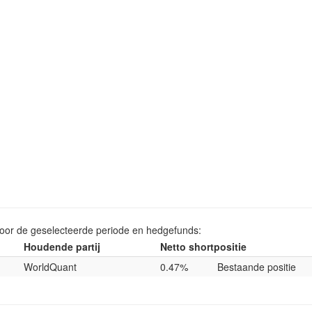
voor de geselecteerde periode en hedgefunds:
Houdende partij
Netto shortpositie
WorldQuant
0.47%
Bestaande positie