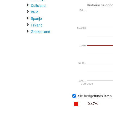
Duitsland
Historische opbo
100.…
Italië
Spanje
Finland
50.00%
Griekenland
0.00%
-50.0…
-100.…
9 Jul 2026
alle hedgefunds laten 
0.47%