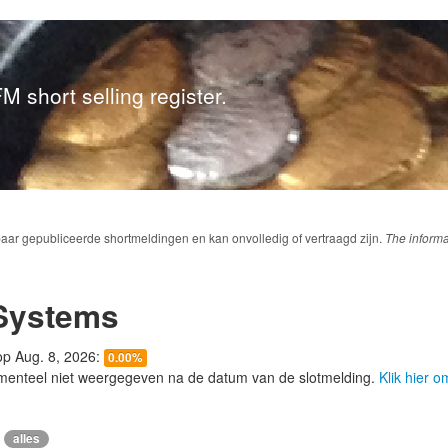
M short selling register.
baar gepubliceerde shortmeldingen en kan onvolledig of vertraagd zijn.
The informa
Systems
 op Aug. 8, 2026:
0.00%
menteel niet weergegeven na de datum van de slotmelding.
Klik hier 
alles