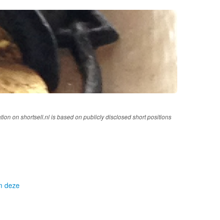
tion on shortsell.nl is based on publicly disclosed short positions
om deze