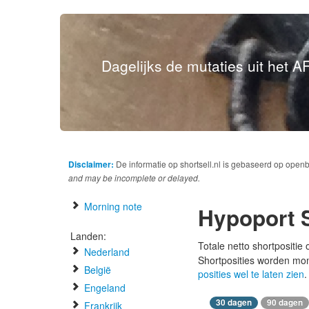
Dagelijks de mutaties uit het AF
Disclaimer:
De informatie op shortsell.nl is gebaseerd op open
and may be incomplete or delayed.
Morning note
Hypoport 
Landen:
Totale netto shortpositie
Nederland
Shortposities worden mo
België
posities wel te laten zien
.
Engeland
30 dagen
90 dagen
Frankrijk