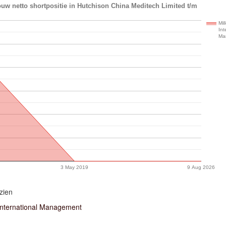
uw netto shortpositie in Hutchison China Meditech Limited t/m
Mil
Int
Ma
3 May 2019
9 Aug 2026
zien
International Management