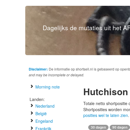
Dagelijks de mutaties uit het AF
Disclaimer:
De informatie op shortsell.nl is gebaseerd op open
and may be incomplete or delayed.
Morning note
Hutchison
Landen:
Totale netto shortpositie
Nederland
Shortposities worden mo
België
posities wel te laten zien
.
Engeland
30 dagen
90 dagen
Frankrijk