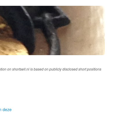
tion on shortsell.nl is based on publicly disclosed short positions
om deze