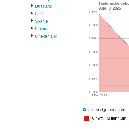
Historische opbo
Duitsland
Aug. 9, 2026
0.60%
Italië
Spanje
0.50%
Finland
Griekenland
0.40%
0.30%
0.20%
0.10%
0.00%
3 Dec 2018
alle hedgefunds laten 
0.49%
Millennium 