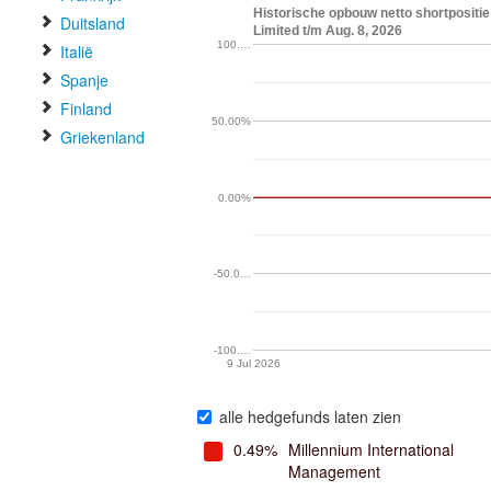
Historische opbouw netto shortpositi
Duitsland
Limited t/m Aug. 8, 2026
100.…
Italië
Spanje
Finland
50.00%
Griekenland
0.00%
-50.0…
-100.…
9 Jul 2026
alle hedgefunds laten zien
0.49%
Millennium International
Management