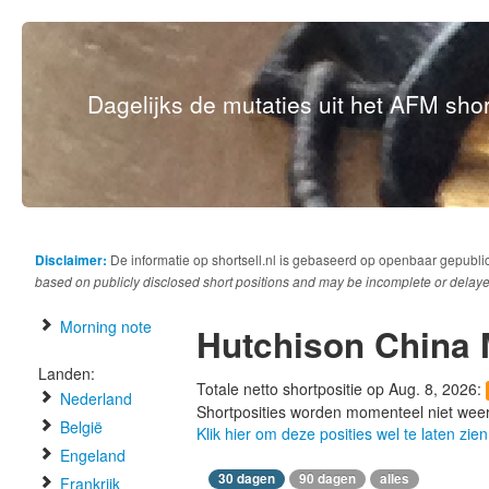
Dagelijks de mutaties uit het AFM short
Disclaimer:
De informatie op shortsell.nl is gebaseerd op openbaar gepubli
based on publicly disclosed short positions and may be incomplete or delaye
Morning note
Hutchison China 
Landen:
Totale netto shortpositie op Aug. 8, 2026:
Nederland
Shortposities worden momenteel niet wee
België
Klik hier om deze posities wel te laten zien
Engeland
30 dagen
90 dagen
alles
Frankrijk