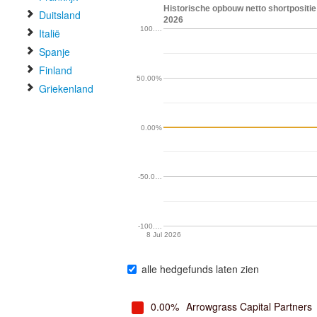
Historische opbouw netto shortpositie
Duitsland
2026
100.…
Italië
Spanje
Finland
50.00%
Griekenland
0.00%
-50.0…
-100.…
8 Jul 2026
alle hedgefunds laten zien
0.00%
Arrowgrass Capital Partners