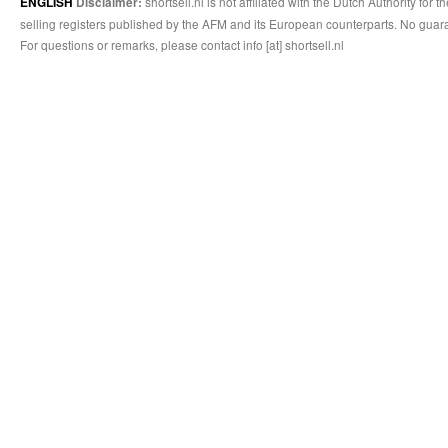
shortsell.nl is not affiliated with the Dutch Authority fo
ENGLISH
Disclaimer:
selling registers published by the AFM and its European counterparts. No guara
For questions or remarks, please contact info [at] shortsell.nl