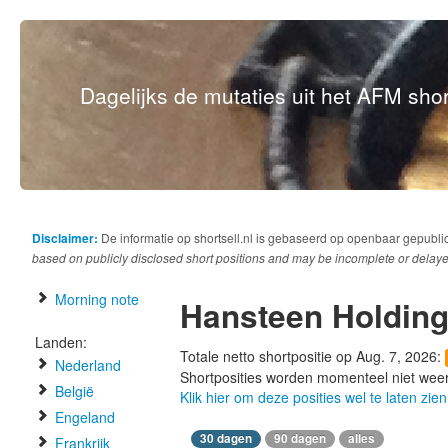
Dagelijks de mutaties uit het AFM short
Disclaimer:
De informatie op shortsell.nl is gebaseerd op openbaar gepubli
based on publicly disclosed short positions and may be incomplete or delaye
Morning note
Hansteen Holdin
Landen:
Totale netto shortpositie op Aug. 7, 2026:
Nederland
Shortposities worden momenteel niet wee
België
Klik hier om deze posities wel te laten zien
Engeland
30 dagen
90 dagen
alles
Frankrijk