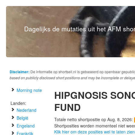
Dagelijks de mutaties uit het AFM short
Disclaimer:
De informatie op shortsell.nl is gebaseerd op openbaar gepubli
based on publicly disclosed short positions and may be incomplete or delaye
Morning note
HIPGNOSIS SON
Landen:
FUND
Nederland
België
Totale netto shortpositie op Aug. 8, 2026:
Engeland
Shortposities worden momenteel niet wee
Klik hier om deze posities wel te laten zien
Frankrijk