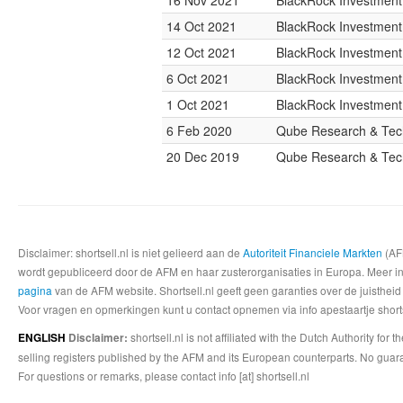
16 Nov 2021
BlackRock Investmen
14 Oct 2021
BlackRock Investmen
12 Oct 2021
BlackRock Investmen
6 Oct 2021
BlackRock Investmen
1 Oct 2021
BlackRock Investmen
6 Feb 2020
Qube Research & Tech
20 Dec 2019
Qube Research & Tech
Disclaimer: shortsell.nl is niet gelieerd aan de
Autoriteit Financiele Markten
(AFM
wordt gepubliceerd door de AFM en haar zusterorganisaties in Europa. Meer info
pagina
van de AFM website. Shortsell.nl geeft geen garanties over de juistheid
Voor vragen en opmerkingen kunt u contact opnemen via info apestaartje shorts
shortsell.nl is not affiliated with the Dutch Authority fo
ENGLISH
Disclaimer:
selling registers published by the AFM and its European counterparts. No guara
For questions or remarks, please contact info [at] shortsell.nl