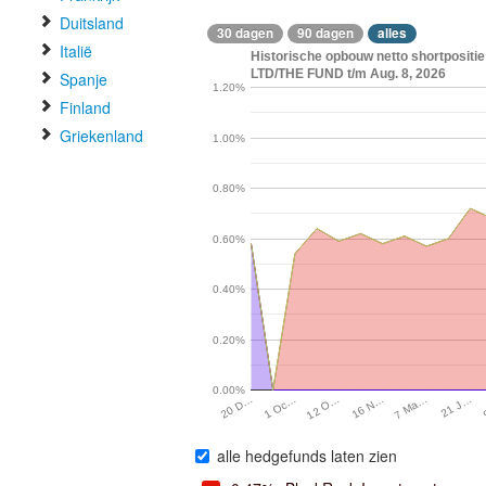
Duitsland
30 dagen
90 dagen
alles
Italië
Historische opbouw netto shortposi
LTD/THE FUND t/m Aug. 8, 2026
Spanje
1.20%
Finland
Griekenland
1.00%
0.80%
0.60%
0.40%
0.20%
0.00%
12 O…
7 Ma…
1 Oc…
16 N…
20 D…
21 J…
alle hedgefunds laten zien