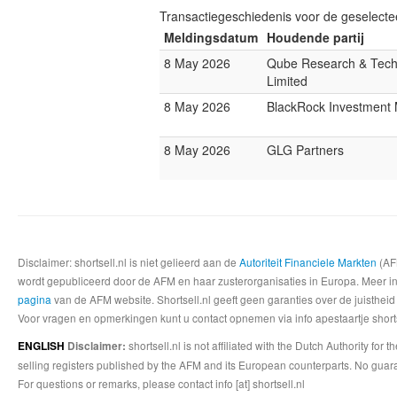
Transactiegeschiedenis voor de geselect
Meldingsdatum
Houdende partij
8 May 2026
Qube Research & Tech
Limited
8 May 2026
BlackRock Investmen
8 May 2026
GLG Partners
Disclaimer: shortsell.nl is niet gelieerd aan de
Autoriteit Financiele Markten
(AFM
wordt gepubliceerd door de AFM en haar zusterorganisaties in Europa. Meer info
pagina
van de AFM website. Shortsell.nl geeft geen garanties over de juistheid
Voor vragen en opmerkingen kunt u contact opnemen via info apestaartje shorts
shortsell.nl is not affiliated with the Dutch Authority fo
ENGLISH
Disclaimer:
selling registers published by the AFM and its European counterparts. No guara
For questions or remarks, please contact info [at] shortsell.nl