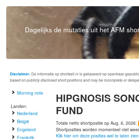
Dagelijks de mutaties uit het AFM short
Disclaimer:
De informatie op shortsell.nl is gebaseerd op openbaar gepubli
based on publicly disclosed short positions and may be incomplete or delaye
Morning note
HIPGNOSIS SON
Landen:
FUND
Nederland
België
Totale netto shortpositie op Aug. 6, 2026:
Engeland
Shortposities worden momenteel niet wee
Klik hier om deze posities wel te laten zien
Frankrijk