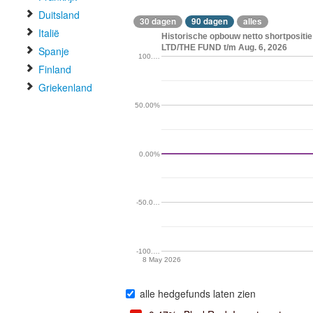
Duitsland
30 dagen
90 dagen
alles
Italië
Historische opbouw netto shortposi
LTD/THE FUND t/m Aug. 6, 2026
Spanje
100.…
Finland
Griekenland
50.00%
0.00%
-50.0…
-100.…
8 May 2026
alle hedgefunds laten zien