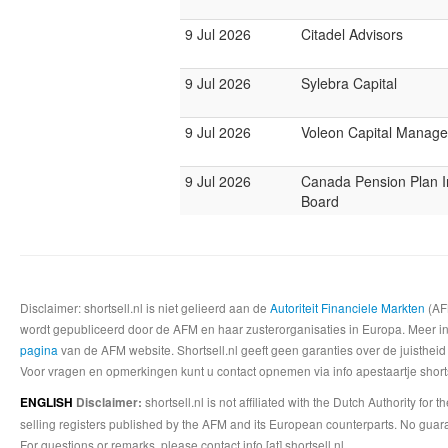
9 Jul 2026
Citadel Advisors
9 Jul 2026
Sylebra Capital
9 Jul 2026
Voleon Capital Manag
9 Jul 2026
Canada Pension Plan 
Board
Disclaimer: shortsell.nl is niet gelieerd aan de
Autoriteit Financiele Markten
(AFM
wordt gepubliceerd door de AFM en haar zusterorganisaties in Europa. Meer info
pagina
van de AFM website. Shortsell.nl geeft geen garanties over de juistheid
Voor vragen en opmerkingen kunt u contact opnemen via info apestaartje shorts
shortsell.nl is not affiliated with the Dutch Authority fo
ENGLISH
Disclaimer:
selling registers published by the AFM and its European counterparts. No guara
For questions or remarks, please contact info [at] shortsell.nl