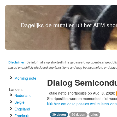
Dagelijks de mutaties uit het AFM short
Disclaimer:
De informatie op shortsell.nl is gebaseerd op openbaar gepubli
based on publicly disclosed short positions and may be incomplete or delaye
Morning note
Dialog Semicondu
Landen:
Totale netto shortpositie op Aug. 8, 2026:
Nederland
Shortposities worden momenteel niet wee
België
Klik hier om deze posities wel te laten zien
Engeland
30 dagen
90 dagen
alles
Frankrijk