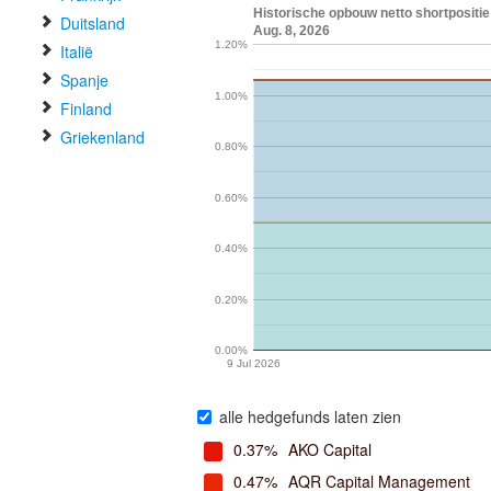
Historische opbouw netto shortpositie
Duitsland
Aug. 8, 2026
1.20%
Italië
Spanje
1.00%
Finland
Griekenland
0.80%
0.60%
0.40%
0.20%
0.00%
9 Jul 2026
alle hedgefunds laten zien
0.37%
AKO Capital
0.47%
AQR Capital Management