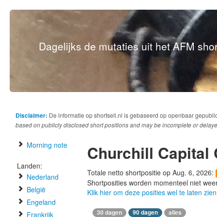
Dagelijks de mutaties uit het AFM short
Disclaimer:
De informatie op shortsell.nl is gebaseerd op openbaar gepubli
based on publicly disclosed short positions and may be incomplete or delaye
Morning note
Churchill Capital
Landen:
Totale netto shortpositie op Aug. 6, 2026:
Nederland
Shortposities worden momenteel niet wee
België
Klik hier om deze posities wel te laten zien
Engeland
30 dagen
90 dagen
alles
Frankrijk