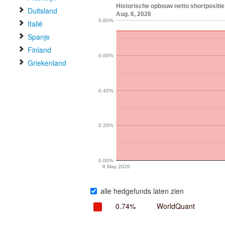
Historische opbouw netto shortpositie 
Duitsland
Aug. 6, 2026
0.80%
Italië
Spanje
Finland
0.60%
Griekenland
0.40%
0.20%
0.00%
8 May 2026
alle hedgefunds laten zien
0.74%
WorldQuant