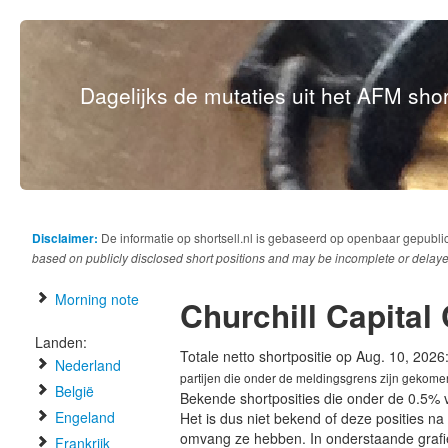
Dagelijks de mutaties uit het AFM short
Disclaimer:
De informatie op shortsell.nl is gebaseerd op openbaar gepubli
based on publicly disclosed short positions and may be incomplete or delaye
Morning note
Churchill Capital
Landen:
Totale netto shortpositie op Aug. 10, 2026
Nederland
partijen die onder de meldingsgrens zijn gekome
België
Bekende shortposities die onder de 0.5% 
Engeland
Het is dus niet bekend of deze posities n
omvang ze hebben. In onderstaande graf
Frankrijk