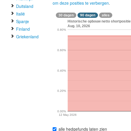
om deze posities te verbergen
.
Duitsland
Italië
30 dagen
90 dagen
alles
Spanje
Historische opbouw netto shortpositie 
Aug. 10, 2026
Finland
0.80%
Griekenland
0.60%
0.40%
0.20%
0.00%
12 May 2026
alle hedgefunds laten zien