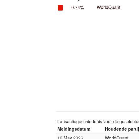
0.74%
WorldQuant
Transactiegeschiedenis voor de geselect
Meldingsdatum
Houdende partij
12 May 2026
WorldQuant