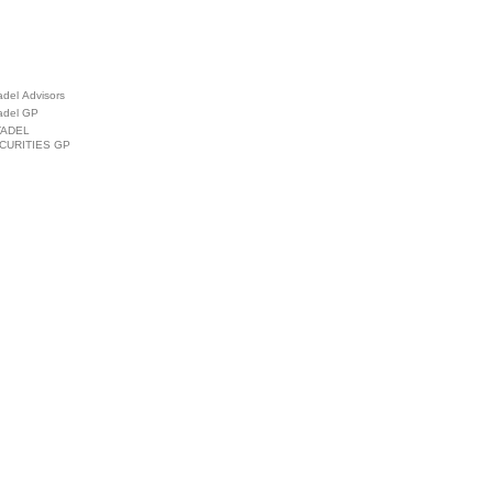
adel Advisors
tadel GP
TADEL
CURITIES GP