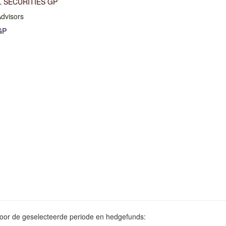
L SECURITIES GP
Advisors
GP
voor de geselecteerde periode en hedgefunds: