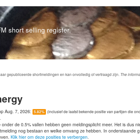
M short selling register.
baar gepubliceerde shortmeldingen en kan onvolledig of vertraagd zijn.
The informa
nergy
 op Aug. 7, 2026:
(inclusief de laatst bekende positie van partijen die on
5.82%
.
e onder de 0.5% vallen hebben geen meldingsplicht meer. Het is dus n
lotmelding nog bestaan en welke omvang ze hebben. In onderstaande g
even.
Klik hier om deze posities te verbergen
.