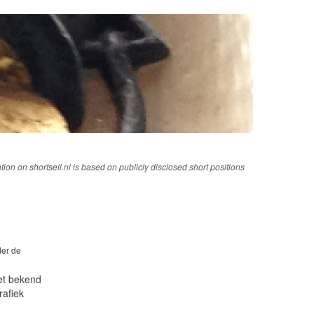
tion on shortsell.nl is based on publicly disclosed short positions
der de
iet bekend
rafiek