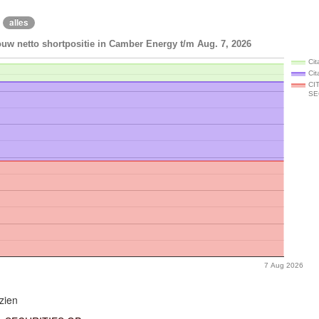
alles
uw netto shortpositie in Camber Energy t/m Aug. 7, 2026
Cit
Ci
CI
SE
7 Aug 2026
zien