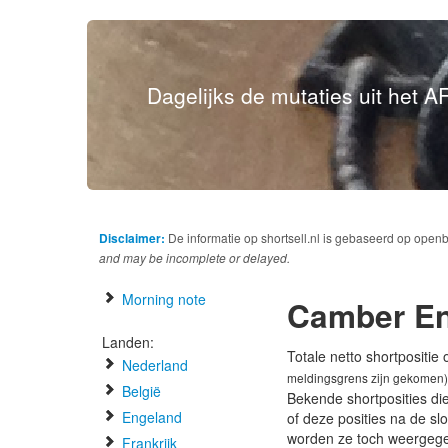
Dagelijks de mutaties uit het AF
Disclaimer:
De informatie op shortsell.nl is gebaseerd op open
and may be incomplete or delayed.
Morning note
Camber E
Landen:
Totale netto shortpositie
Nederland
meldingsgrens zijn gekomen)
België
Bekende shortposities di
Engeland
of deze posities na de s
worden ze toch weergeg
Frankrijk