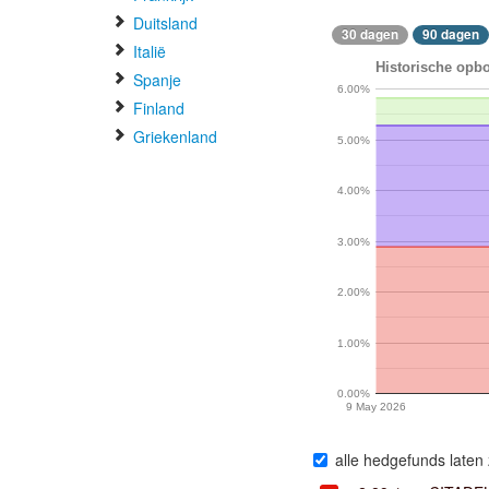
Duitsland
30 dagen
90 dagen
Italië
Historische opbo
Spanje
6.00%
Finland
Griekenland
5.00%
4.00%
3.00%
2.00%
1.00%
0.00%
9 May 2026
alle hedgefunds laten 