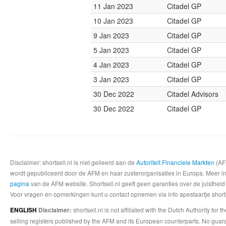
11 Jan 2023
Citadel GP
10 Jan 2023
Citadel GP
9 Jan 2023
Citadel GP
5 Jan 2023
Citadel GP
4 Jan 2023
Citadel GP
3 Jan 2023
Citadel GP
30 Dec 2022
Citadel Advisors
30 Dec 2022
Citadel GP
Disclaimer: shortsell.nl is niet gelieerd aan de
Autoriteit Financiele Markten
(AFM
wordt gepubliceerd door de AFM en haar zusterorganisaties in Europa. Meer info
pagina
van de AFM website. Shortsell.nl geeft geen garanties over de juistheid
Voor vragen en opmerkingen kunt u contact opnemen via info apestaartje shorts
shortsell.nl is not affiliated with the Dutch Authority fo
ENGLISH
Disclaimer:
selling registers published by the AFM and its European counterparts. No guara