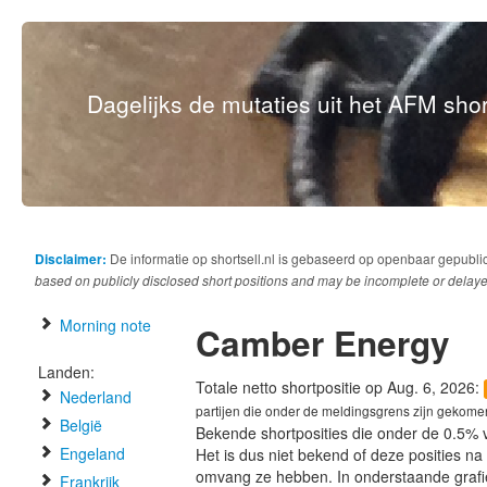
Dagelijks de mutaties uit het AFM short
Disclaimer:
De informatie op shortsell.nl is gebaseerd op openbaar gepubli
based on publicly disclosed short positions and may be incomplete or delaye
Morning note
Camber Energy
Landen:
Totale netto shortpositie op Aug. 6, 2026:
Nederland
partijen die onder de meldingsgrens zijn gekome
België
Bekende shortposities die onder de 0.5% 
Engeland
Het is dus niet bekend of deze posities n
omvang ze hebben. In onderstaande graf
Frankrijk