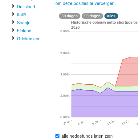
om deze posities te verbergen
.
Duitsland
Italië
30 dagen
90 dagen
alles
Spanje
Historische opbouw netto shortpositie
2026
Finland
8.00%
Griekenland
6.00%
4.00%
2.00%
0.00%
1
13 J…
11 J…
9 Ja…
4 Ja…
30 D…
alle hedgefunds laten zien